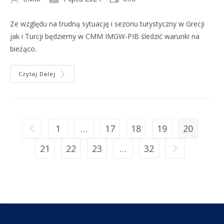
Ze względu na trudną sytuację i sezonu turystyczny w Grecji
jak i Turcji będziemy w CMM IMGW-PIB śledzić warunki na
bieżąco.
Czytaj Dalej
1
…
17
18
19
20
21
22
23
…
32