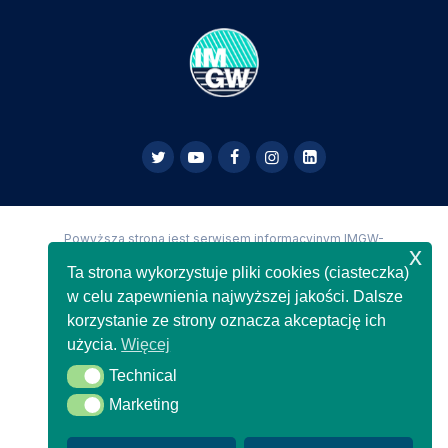
Powyższa strona jest serwisem informacyjnym IMGW-
x
PIB,
Copyright IMGW-PIB Wszelkie prawa zastrzeżone
Ta strona wykorzystuje pliki cookies (ciasteczka)
w celu zapewnienia najwyższej jakości. Dalsze
korzystanie ze strony oznacza akceptację ich
użycia.
Więcej
Technical
Technical
Marketing
Marketing