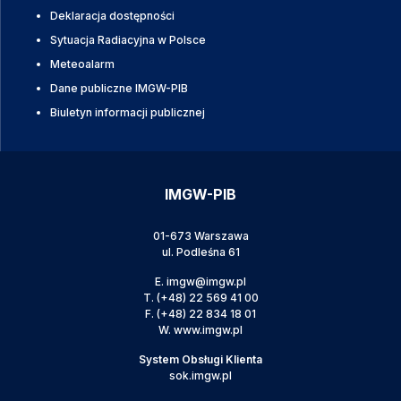
Deklaracja dostępności
Sytuacja Radiacyjna w Polsce
Meteoalarm
Dane publiczne IMGW-PIB
Biuletyn informacji publicznej
IMGW-PIB
01-673 Warszawa
ul. Podleśna 61
E.
imgw@imgw.pl
T.
(+48) 22 569 41 00
F.
(+48) 22 834 18 01
W.
www.imgw.pl
System Obsługi Klienta
sok.imgw.pl