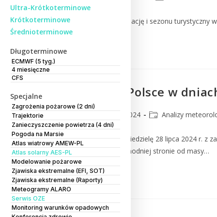
Ultra-Krótkoterminowe
Krótkoterminowe
Ze względu na trudną sytuację i sezonu turystyczny
Średnioterminowe
Czytaj Dalej
Długoterminowe
ECMWF (5 tyg.)
4 miesięczne
CFS
Silny wiatr w Polsce w dniac
Specjalne
Zagrożenia pożarowe (2 dni)
CMM
31 lipca 2024
Analizy meteorol
Trajektorie
Zanieczyszczenie powietrza (4 dni)
Pogoda na Marsie
Sytuacja synoptyczna W niedzielę 28 lipca 2024 r. z 
Atlas wiatrowy AMEW-PL
napływającą po jego wschodniej stronie od masy…
Atlas solarny AES-PL
Modelowanie pożarowe
Zjawiska ekstremalne (EFI, SOT)
Czytaj Dalej
Zjawiska ekstremalne (Raporty)
Meteogramy ALARO
Serwis OZE
Monitoring warunków opadowych
Konferencja zdrowie