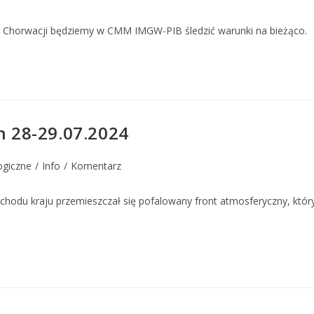
 w Chorwacji będziemy w CMM IMGW-PIB śledzić warunki na bieżąco.
h 28-29.07.2024
ogiczne
/
Info
/
Komentarz
zachodu kraju przemieszczał się pofalowany front atmosferyczny, któ