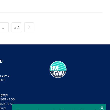
…
32
IB
rszawa
a 61
gw.pl
 569 41 00
834 18 01
x
w.pl