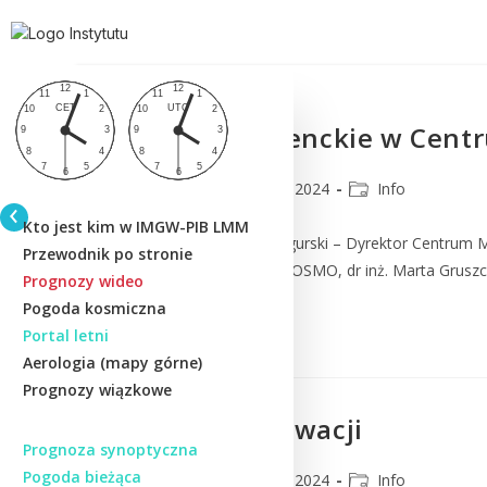
Praktyki studenckie w Cen
CMM
7 sierpnia 2024
Info
Kto jest kim w IMGW-PIB LMM
Od lewej: prof. Mariusz Figurski – Dyrektor Centrum 
Przewodnik po stronie
Prognoz Numerycznych COSMO, dr inż. Marta Grusz
Prognozy wideo
Pogoda kosmiczna
Czytaj Dalej
Portal letni
Aerologia (mapy górne)
Prognozy wiązkowe
Pożary w Chorwacji
Prognoza synoptyczna
Pogoda bieżąca
CMM
1 sierpnia 2024
Info