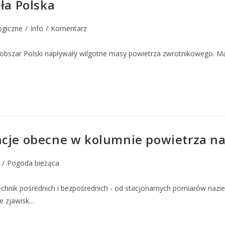
ła Polska
ogiczne
/
Info
/
Komentarz
 obszar Polski napływały wilgotne masy powietrza zwrotnikowego. Ma
ncje obecne w kolumnie powietrza n
/
Pogoda bieżąca
nik pośrednich i bezpośrednich - od stacjonarnych pomiarów naziemn
ie zjawisk…