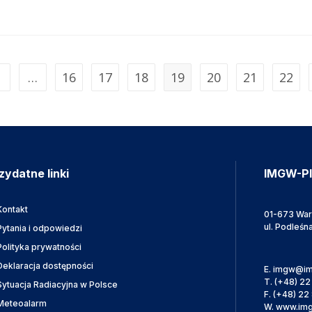
…
16
17
18
19
20
21
22
zydatne linki
IMGW-P
Kontakt
01-673 Wa
ul. Podleśn
Pytania i odpowiedzi
Polityka prywatności
Deklaracja dostępności
E.
imgw@im
T.
(+48) 22
Sytuacja Radiacyjna w Polsce
F.
(+48) 22 
Meteoalarm
W.
www.img