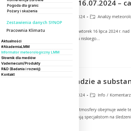
Burze w dniu 16.07.2024 – ca
Pogoda dla granic
Pożary i skażenia
CMM
23 lipca 2024
Analizy meteorol
Zestawienia danych SYNOP
Pracownia Klimatu
Sytuacja synoptyczna We wtorek 16 lipca 2024 r. nad
obecność płytkiego układu niskiego…
Aktualności
#AkademiaLMM
Informator meteorologiczny LMM
Czytaj Dalej
Słownik dla mediów
Vademecum/Produkty
R&D (Badania i rozwój)
Kontakt
Pożary w Kanadzie a substa
CMM
18 lipca 2024
Info
/
Komentarz
Nowoczesny monitoring atmosfery obejmuje wiele tech
danych z tych baz pozwalają specjalistom na śledzen