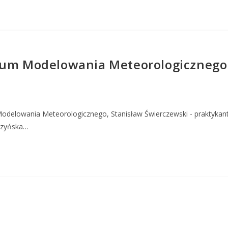
trum Modelowania Meteorologiczneg
Modelowania Meteorologicznego, Stanisław Świerczewski - praktykant
czyńska…