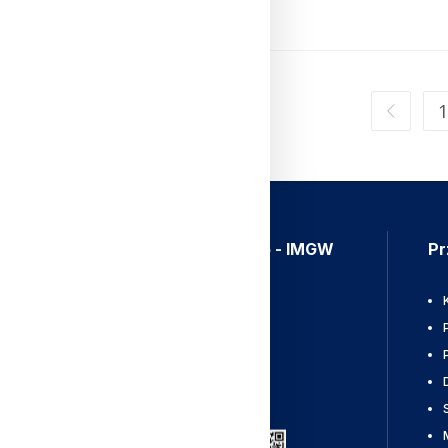
Czytaj Dalej
1
Aplikacja Meteo - IMGW
Pr
Ostrzeżenia
Mapy radarowe
Wyładowania
Pobierz