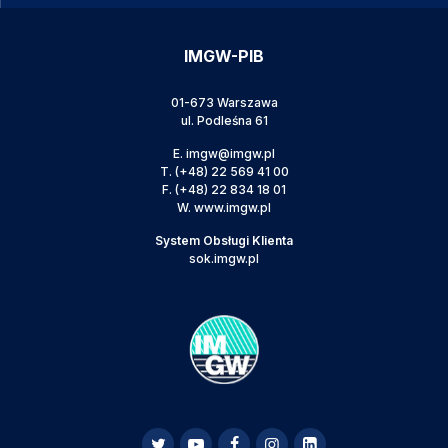
IMGW-PIB
01-673 Warszawa
ul. Podleśna 61
E.
imgw@imgw.pl
T.
(+48) 22 569 41 00
F.
(+48) 22 834 18 01
W.
www.imgw.pl
System Obsługi Klienta
sok.imgw.pl