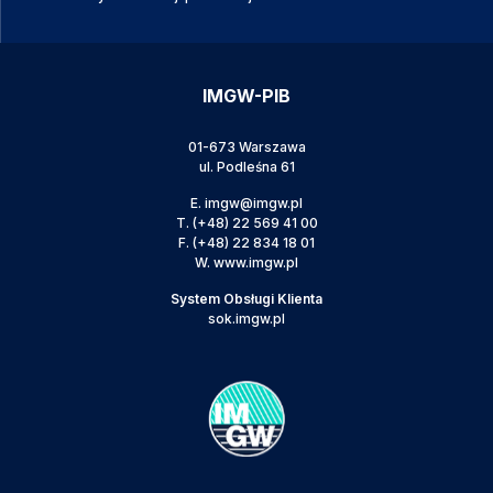
IMGW-PIB
01-673 Warszawa
ul. Podleśna 61
E.
imgw@imgw.pl
T.
(+48) 22 569 41 00
F.
(+48) 22 834 18 01
W.
www.imgw.pl
System Obsługi Klienta
sok.imgw.pl