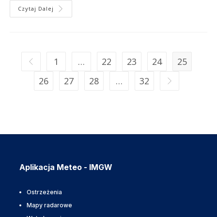
Czytaj Dalej
1
…
22
23
24
25
26
27
28
…
32
Aplikacja Meteo - IMGW
Ostrzeżenia
Mapy radarowe