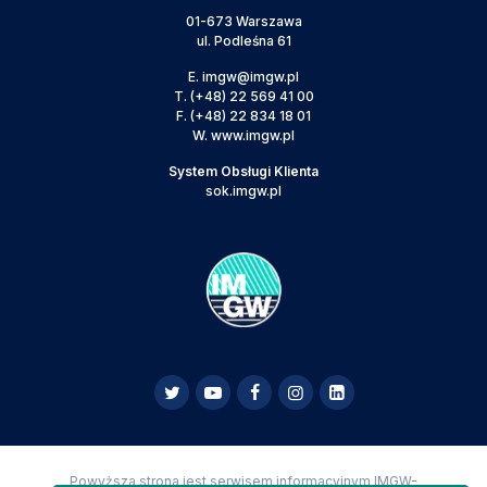
01-673 Warszawa
ul. Podleśna 61
E.
imgw@imgw.pl
T.
(+48) 22 569 41 00
F.
(+48) 22 834 18 01
W.
www.imgw.pl
System Obsługi Klienta
sok.imgw.pl
Powyższa strona jest serwisem informacyjnym IMGW-