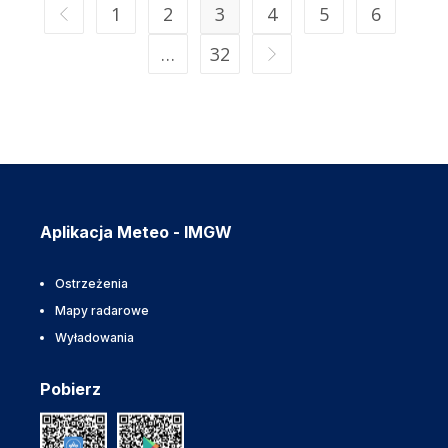
1
2
3
4
5
6
…
32
Aplikacja Meteo - IMGW
Ostrzeżenia
Mapy radarowe
Wyładowania
Pobierz