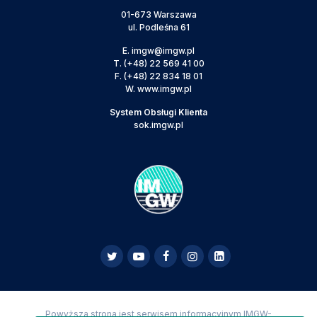
01-673 Warszawa
ul. Podleśna 61
E.
imgw@imgw.pl
T.
(+48) 22 569 41 00
F.
(+48) 22 834 18 01
W.
www.imgw.pl
System Obsługi Klienta
sok.imgw.pl
Powyższa strona jest serwisem informacyjnym IMGW-