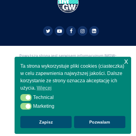
Powyższa strona jest serwisem informacyjnym IMGW-
x
PIB,
Copyright IMGW-PIB Wszelkie prawa zastrzeżone
Ta strona wykorzystuje pliki cookies (ciasteczka)
w celu zapewnienia najwyższej jakości. Dalsze
korzystanie ze strony oznacza akceptację ich
użycia.
Więcej
Technical
Technical
Marketing
Marketing
Zapisz
Pozwalam