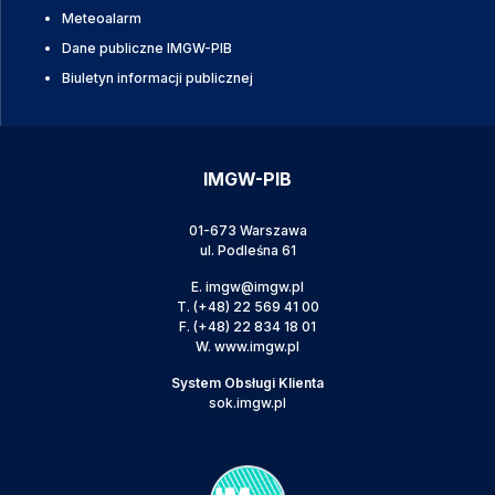
Meteoalarm
Dane publiczne IMGW-PIB
Biuletyn informacji publicznej
IMGW-PIB
01-673 Warszawa
ul. Podleśna 61
E.
imgw@imgw.pl
T.
(+48) 22 569 41 00
F.
(+48) 22 834 18 01
W.
www.imgw.pl
System Obsługi Klienta
sok.imgw.pl