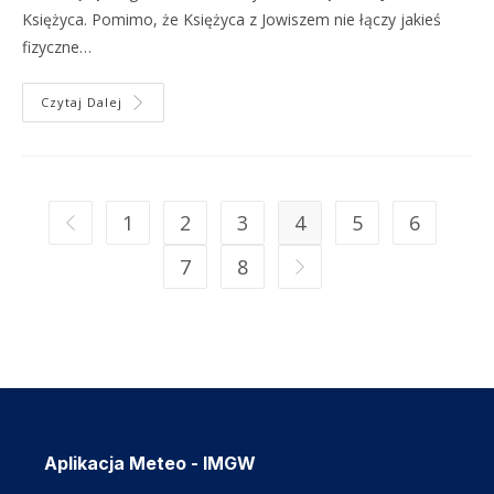
Księżyca. Pomimo, że Księżyca z Jowiszem nie łączy jakieś
fizyczne…
Czytaj Dalej
1
2
3
4
5
6
7
8
Aplikacja Meteo - IMGW