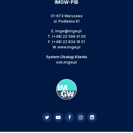
IMGW-PIB
01-673 Warszawa
ul. Podleśna 61
E.
imgw@imgw.pl
T.
(+48) 22 569 41 00
F.
(+48) 22 834 18 01
W.
www.imgw.pl
System Obsługi Klienta
sok.imgw.pl