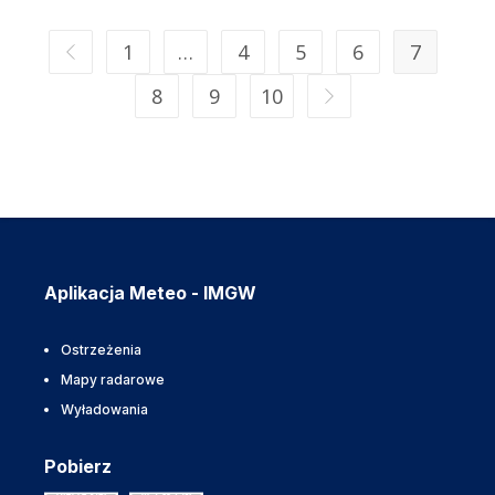
1
…
4
5
6
7
8
9
10
Aplikacja Meteo - IMGW
Ostrzeżenia
Mapy radarowe
Wyładowania
Pobierz