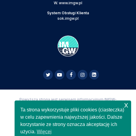
W.
www.imgw.pl
System Obsługi Klienta
sok.imgw.pl
Powyższa strona jest serwisem informacyjnym IMGW-
x
PIB,
Copyright IMGW-PIB Wszelkie prawa zastrzeżone
Ta strona wykorzystuje pliki cookies (ciasteczka)
w celu zapewnienia najwyższej jakości. Dalsze
korzystanie ze strony oznacza akceptację ich
użycia.
Więcej