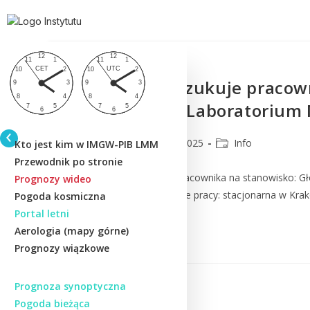
IMGW-PIB poszukuje pracown
Osłony Kraju, Laboratorium
CMM
19 maja 2025
Info
Kto jest kim w IMGW-PIB LMM
Przewodnik po stronie
Aktualnie poszukujemy pracownika na stanowisko: G
Prognozy wideo
Nowcastingowych. Miejsce pracy: stacjonarna w Krak
Pogoda kosmiczna
Portal letni
Aerologia (mapy górne)
Czytaj Dalej
Prognozy wiązkowe
Prognoza synoptyczna
Pogoda bieżąca