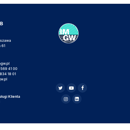
IB
rszawa
a 61
gw.pl
 569 41 00
834 18 01
w.pl
ugi Klienta
l