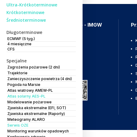
Ultra-Krótkoterminowe
Krótkoterminowe
Średnioterminowe
Aplikacja Meteo - IMGW
Pr
Długoterminowe
ECMWF (5 tyg.)
Ostrzeżenia
4 miesięczne
Mapy radarowe
CFS
Wyładowania
Specjalne
Zagrożenia pożarowe (2 dni)
Pobierz
Trajektorie
Zanieczyszczenie powietrza (4 dni)
Pogoda na Marsie
Atlas wiatrowy AMEW-PL
Atlas solarny AES-PL
Modelowanie pożarowe
Zjawiska ekstremalne (EFI, SOT)
Zjawiska ekstremalne (Raporty)
Meteogramy ALARO
Serwis OZE
Monitoring warunków opadowych
Konferencja zdrowie