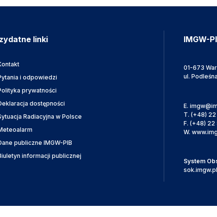
zydatne linki
IMGW-P
Kontakt
01-673 Wa
ul. Podleśn
Pytania i odpowiedzi
Polityka prywatności
Deklaracja dostępności
E.
imgw@im
T.
(+48) 22
Sytuacja Radiacyjna w Polsce
F.
(+48) 22 
Meteoalarm
W.
www.img
Dane publiczne IMGW-PIB
Biuletyn informacji publicznej
System Obsł
sok.imgw.p