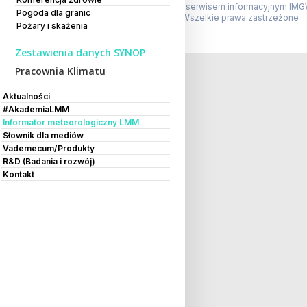
Powyższa strona jest serwisem informacyjnym IMG
Pogoda dla granic
Copyright IMGW-PIB Wszelkie prawa zastrzeżone
Pożary i skażenia
Zestawienia danych SYNOP
Pracownia Klimatu
Aktualności
#AkademiaLMM
Informator meteorologiczny LMM
Słownik dla mediów
Vademecum/Produkty
R&D (Badania i rozwój)
Kontakt