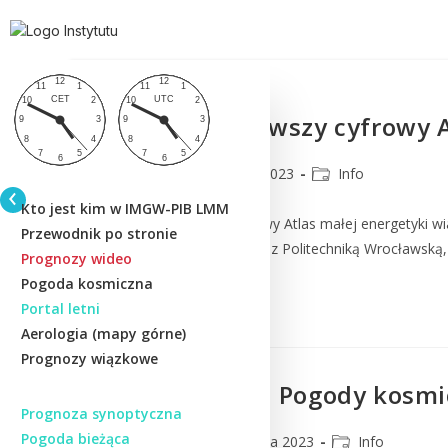
AMEW-PL pierwszy cyfrowy At
CMM
10 maja 2023
Info
Kto jest kim w IMGW-PIB LMM
AMEW-PL pierwszy cyfrowy Atlas małej energetyki wia
Przewodnik po stronie
Badawczy we współpracy z Politechniką Wrocławską,
Prognozy wideo
Pogoda kosmiczna
Czytaj Dalej
Portal letni
Aerologia (mapy górne)
Prognozy wiązkowe
Nowa odsłona Pogody kosmi
Prognoza synoptyczna
Pogoda bieżąca
CMM
28 kwietnia 2023
Info