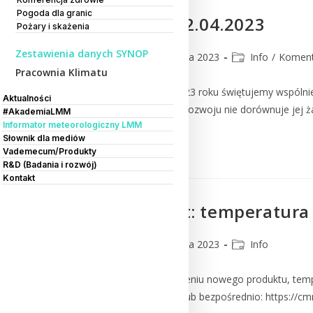
Pogoda dla granic
Dzień Ziemi 22.04.2023
Pożary i skażenia
Zestawienia danych SYNOP
CMM
21 kwietnia 2023
Info
/
Koment
Pracownia Klimatu
Ziemianie, 22 kwietnia 2023 roku świętujemy wspólni
Aktualności
względem biologicznego rozwoju nie dorównuje jej 
#AkademiaLMM
Informator meteorologiczny LMM
Słownik dla mediów
Czytaj Dalej
Vademecum/Produkty
R&D (Badania i rozwój)
Kontakt
Nowy produkt: temperatura
CMM
19 kwietnia 2023
Info
Informujemy o udostępnieniu nowego produktu, temp
Pomiary (Stacje SYNOP) lub bezpośrednio: https://c