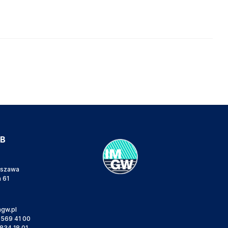
IB
rszawa
a 61
gw.pl
 569 41 00
834 18 01