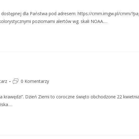
ej dostępnej dla Państwa pod adresem: https://cmm.imgw.pl/cmm/?p
 kolorystycznymi poziomami alertów wg. skali NOAA.…
arz
0 Komentarzy
 krawędzi”. Dzień Ziemi to coroczne święto obchodzone 22 kwietni
iska.…