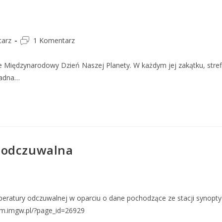
arz
1 Komentarz
e Międzynarodowy Dzień Naszej Planety. W każdym jej zakątku, strefi
żadna…
 odczuwalna
eratury odczuwalnej w oparciu o dane pochodzące ze stacji synopt
mm.imgw.pl/?page_id=26929