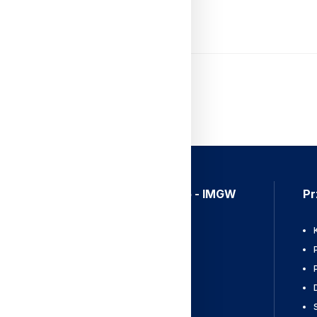
Czytaj Dalej
Aplikacja Meteo - IMGW
Pr
Ostrzeżenia
Mapy radarowe
Wyładowania
Pobierz