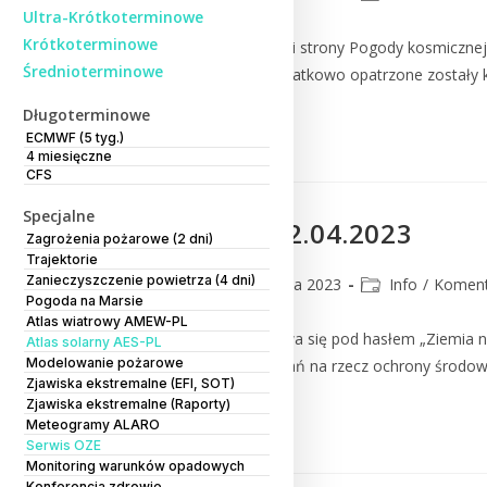
Ultra-Krótkoterminowe
Krótkoterminowe
Informujemy o aktualizacji strony Pogody kosmiczn
Średnioterminowe
szacie graficznej oraz dodatkowo opatrzone zostały
Długoterminowe
Czytaj Dalej
ECMWF (5 tyg.)
4 miesięczne
CFS
Specjalne
Dzień Ziemi 22.04.2023
Zagrożenia pożarowe (2 dni)
Trajektorie
Zanieczyszczenie powietrza (4 dni)
CMM
21 kwietnia 2023
Info
/
Koment
Pogoda na Marsie
Atlas wiatrowy AMEW-PL
Tegoroczna edycja odbywa się pod hasłem „Ziemia na
Atlas solarny AES-PL
Modelowanie pożarowe
oraz podejmowanie działań na rzecz ochrony środow
Zjawiska ekstremalne (EFI, SOT)
Zjawiska ekstremalne (Raporty)
Czytaj Dalej
Meteogramy ALARO
Serwis OZE
Monitoring warunków opadowych
Konferencja zdrowie