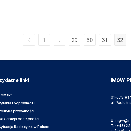
1
…
29
30
31
32
zydatne linki
IMGW-P
Kontakt
01-673 Wa
ul. Podleśn
Pytania i odpowiedzi
Polityka prywatności
Deklaracja dostępności
E.
imgw@im
T.
(+48) 22
Sytuacja Radiacyjna w Polsce
F.
(+48) 22 