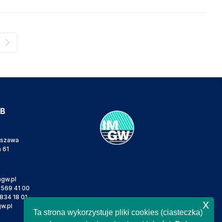
IB
rszawa
a 61
gw.pl
 569 41 00
834 18 01
x
w.pl
Ta strona wykorzystuje pliki cookies (ciasteczka)