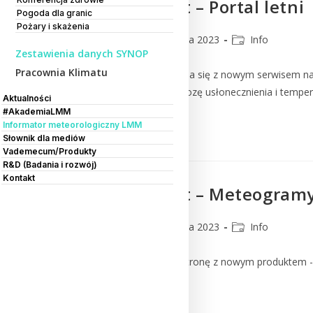
Nowy produkt – Portal letni
Pogoda dla granic
Pożary i skażenia
CMM
28 czerwca 2023
Info
Zestawienia danych SYNOP
Pracownia Klimatu
Zapraszamy do zapoznania się z nowym serwisem na 
wody, opad, burze, prognozę usłonecznienia i tempe
Aktualności
#AkademiaLMM
Informator meteorologiczny LMM
Czytaj Dalej
Słownik dla mediów
Vademecum/Produkty
R&D (Badania i rozwój)
Kontakt
Nowy produkt – Meteogram
CMM
10 czerwca 2023
Info
Udostępniamy Państwu stronę z nowym produktem -
Czytaj Dalej