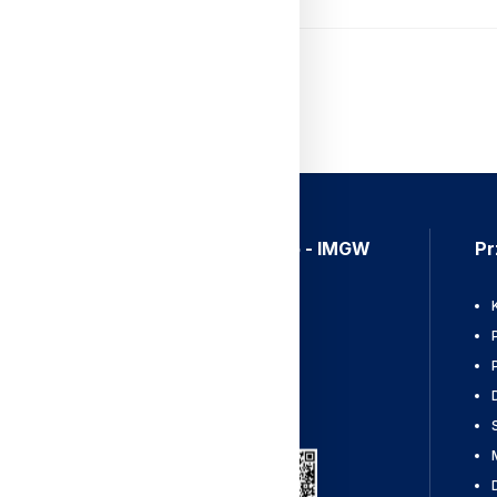
Aplikacja Meteo - IMGW
Pr
Ostrzeżenia
Mapy radarowe
Wyładowania
Pobierz