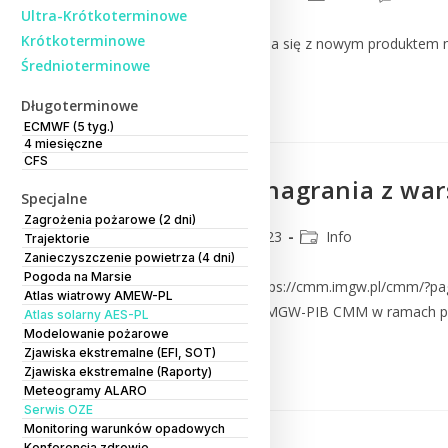
Ultra-Krótkoterminowe
Krótkoterminowe
Zapraszamy do zapoznania się z nowym produktem na s
Średnioterminowe
Czytaj Dalej
Długoterminowe
ECMWF (5 tyg.)
4 miesięczne
CFS
Prezentacje i nagrania z w
Specjalne
Zagrożenia pożarowe (2 dni)
CMM
4 lipca 2023
Info
Trajektorie
Zanieczyszczenie powietrza (4 dni)
Pogoda na Marsie
Zapraszamy na stronę https://cmm.imgw.pl/cmm/?pag
Atlas wiatrowy AMEW-PL
22 czerwca 2023 roku w IMGW-PIB CMM w ramach pro
Atlas solarny AES-PL
Modelowanie pożarowe
Zjawiska ekstremalne (EFI, SOT)
Czytaj Dalej
Zjawiska ekstremalne (Raporty)
Meteogramy ALARO
Serwis OZE
Monitoring warunków opadowych
Konferencja zdrowie