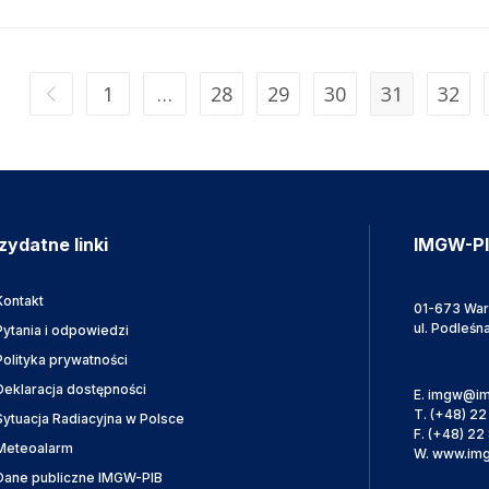
1
…
28
29
30
31
32
zydatne linki
IMGW-P
Kontakt
01-673 Wa
ul. Podleśn
Pytania i odpowiedzi
Polityka prywatności
Deklaracja dostępności
E.
imgw@im
T.
(+48) 22
Sytuacja Radiacyjna w Polsce
F.
(+48) 22 
Meteoalarm
W.
www.img
Dane publiczne IMGW-PIB