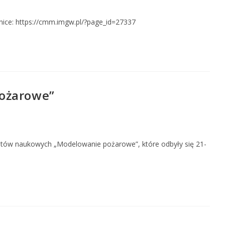
nice: https://cmm.imgw.pl/?page_id=27337
pożarowe”
atów naukowych „Modelowanie pożarowe”, które odbyły się 21-