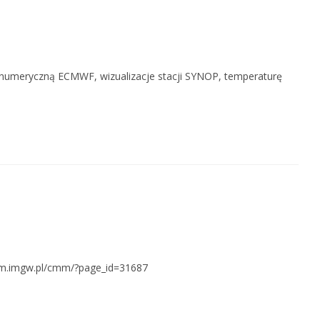
 numeryczną ECMWF, wizualizacje stacji SYNOP, temperaturę
mm.imgw.pl/cmm/?page_id=31687