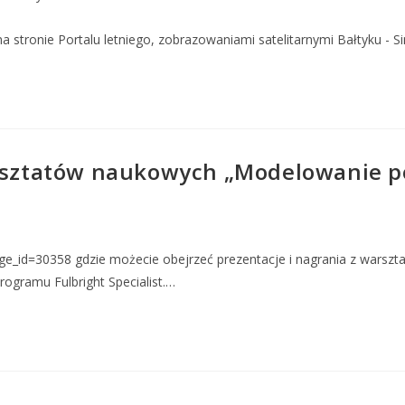
tronie Portalu letniego, zobrazowaniami satelitarnymi Bałtyku - Si
arsztatów naukowych „Modelowanie 
e_id=30358 gdzie możecie obejrzeć prezentacje i nagrania z warszt
gramu Fulbright Specialist.…