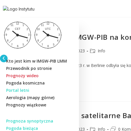
Prezentacja IMGW-PIB na kon
CMM
27 lipca 2023
Info
Kto jest kim w IMGW-PIB LMM
W dniach 11 – 20 lipca 2023 r. w Berlinie odbyła się 
Przewodnik po stronie
osiągnięcia…
Prognozy wideo
Pogoda kosmiczna
Czytaj Dalej
Portal letni
Aerologia (mapy górne)
Prognozy wiązkowe
Zobrazowania satelitarne Ba
Prognoza synoptyczna
Pogoda bieżąca
CMM
14 lipca 2023
Info
0 Kom