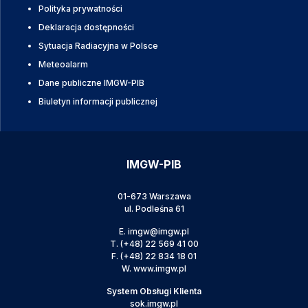
Polityka prywatności
Deklaracja dostępności
Sytuacja Radiacyjna w Polsce
Meteoalarm
Dane publiczne IMGW-PIB
Biuletyn informacji publicznej
IMGW-PIB
01-673 Warszawa
ul. Podleśna 61
E.
imgw@imgw.pl
T.
(+48) 22 569 41 00
F.
(+48) 22 834 18 01
W.
www.imgw.pl
System Obsługi Klienta
sok.imgw.pl