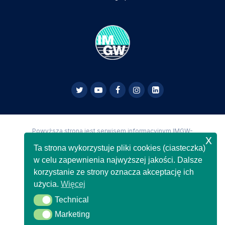
Powyższa strona jest serwisem informacyjnym IMGW-
x
PIB,
Copyright IMGW-PIB Wszelkie prawa zastrzeżone
Ta strona wykorzystuje pliki cookies (ciasteczka)
w celu zapewnienia najwyższej jakości. Dalsze
korzystanie ze strony oznacza akceptację ich
użycia.
Więcej
Technical
Technical
Marketing
Marketing