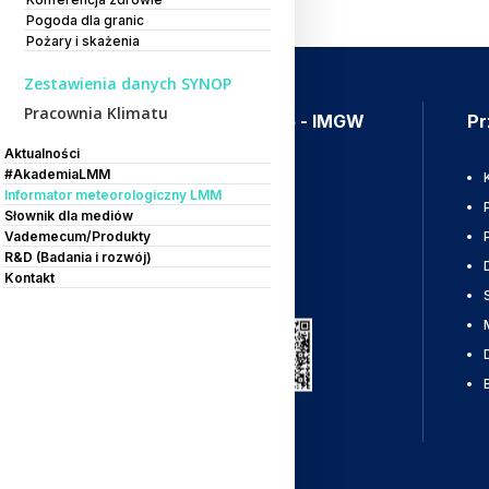
Pogoda dla granic
Pożary i skażenia
Zestawienia danych SYNOP
Pracownia Klimatu
Aplikacja Meteo - IMGW
Pr
Aktualności
#AkademiaLMM
Ostrzeżenia
Informator meteorologiczny LMM
Mapy radarowe
Słownik dla mediów
Vademecum/Produkty
Wyładowania
R&D (Badania i rozwój)
Kontakt
Pobierz