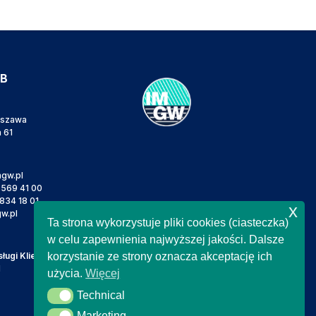
IB
rszawa
a 61
gw.pl
 569 41 00
834 18 01
x
w.pl
Ta strona wykorzystuje pliki cookies (ciasteczka)
w celu zapewnienia najwyższej jakości. Dalsze
ugi Klienta
korzystanie ze strony oznacza akceptację ich
l
użycia.
Więcej
Technical
Technical
Marketing