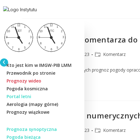
Aktualizacja komentarza do
CMM
6 maja 2023
Komentarz
Kto jest kim w IMGW-PIB LMM
Komentarz do numerycznych prognoz pogody oprac
Przewodnik po stronie
Prognozy wideo
Czytaj Dalej
Pogoda kosmiczna
Portal letni
Aerologia (mapy górne)
Prognozy wiązkowe
Komentarz do numerycznych 
Prognoza synoptyczna
CMM
5 maja 2023
Komentarz
Pogoda bieżąca