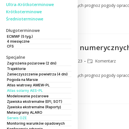
Ultra-Krótkoterminowe
Komentarz do numerycznych prognoz pogody oprac
Krótkoterminowe
Średnioterminowe
Czytaj Dalej
Długoterminowe
ECMWF (5 tyg.)
4 miesięczne
Komentarz do numerycznych 
CFS
Specjalne
CMM
3 maja 2023
Komentarz
Zagrożenia pożarowe (2 dni)
Trajektorie
Zanieczyszczenie powietrza (4 dni)
Komentarz do numerycznych prognoz pogody oprac
Pogoda na Marsie
Atlas wiatrowy AMEW-PL
Czytaj Dalej
Atlas solarny AES-PL
Modelowanie pożarowe
Zjawiska ekstremalne (EFI, SOT)
Zjawiska ekstremalne (Raporty)
Meteogramy ALARO
Serwis OZE
Monitoring warunków opadowych
Konferencja zdrowie