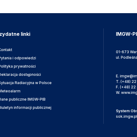
zydatne linki
IMGW-P
Kontakt
01-673 Wa
ul. Podleśn
Pytania i odpowiedzi
Polityka prywatności
Deklaracja dostępności
E.
imgw@im
T.
(+48) 22
Sytuacja Radiacyjna w Polsce
F.
(+48) 22 
Meteoalarm
W.
www.img
Dane publiczne IMGW-PIB
Biuletyn informacji publicznej
System Obsł
sok.imgw.p