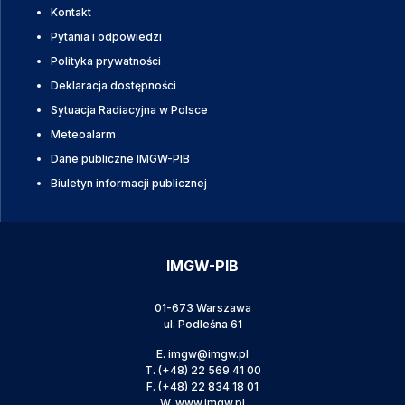
Kontakt
Pytania i odpowiedzi
Polityka prywatności
Deklaracja dostępności
Sytuacja Radiacyjna w Polsce
Meteoalarm
Dane publiczne IMGW-PIB
Biuletyn informacji publicznej
IMGW-PIB
01-673 Warszawa
ul. Podleśna 61
E.
imgw@imgw.pl
T.
(+48) 22 569 41 00
F.
(+48) 22 834 18 01
W.
www.imgw.pl