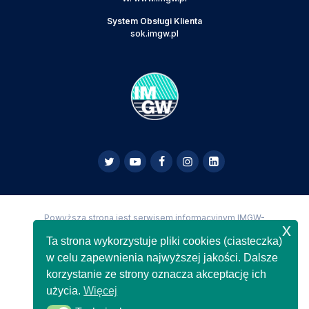
System Obsługi Klienta
sok.imgw.pl
Powyższa strona jest serwisem informacyjnym IMGW-
x
PIB,
Copyright IMGW-PIB Wszelkie prawa zastrzeżone
Ta strona wykorzystuje pliki cookies (ciasteczka)
w celu zapewnienia najwyższej jakości. Dalsze
korzystanie ze strony oznacza akceptację ich
użycia.
Więcej