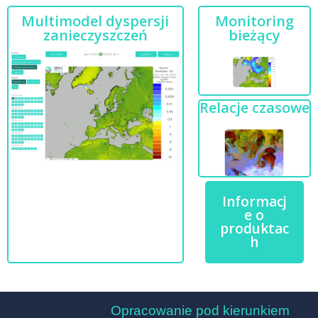
Multimodel dyspersji
Monitoring
zanieczyszczeń
bieżący
Relacje czasowe
Informacj
e o
produktac
h
Opracowanie pod kierunkiem