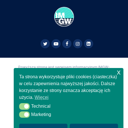
Powyższa strona jest serwisem informacyjnym IMGW-
x
PIB,
Copyright IMGW-PIB Wszelkie prawa zastrzeżone
Ta strona wykorzystuje pliki cookies (ciasteczka)
w celu zapewnienia najwyższej jakości. Dalsze
korzystanie ze strony oznacza akceptację ich
użycia.
Więcej
Technical
Technical
Marketing
Marketing