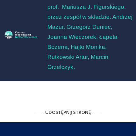
prof. Mariusza J. Figurskiego,
przez zespół w składzie: Andrzej
Mazur, Grzegorz Duniec,
Joanna Wieczorek, Łapeta
Bożena, Hajto Monika,
Rutkowski Artur, Marcin
Grzelczyk.
UDOSTĘPNIJ STRONĘ