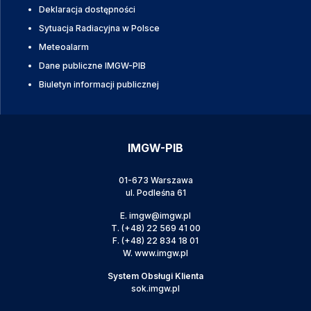
Deklaracja dostępności
Sytuacja Radiacyjna w Polsce
Meteoalarm
Dane publiczne IMGW-PIB
Biuletyn informacji publicznej
IMGW-PIB
01-673 Warszawa
ul. Podleśna 61
E.
imgw@imgw.pl
T.
(+48) 22 569 41 00
F.
(+48) 22 834 18 01
W.
www.imgw.pl
System Obsługi Klienta
sok.imgw.pl