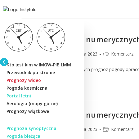
Komentarz do numerycznych
CMM
28 czerwca 2023
Komentarz
Kto jest kim w IMGW-PIB LMM
Komentarz do numerycznych prognoz pogody oprac
Przewodnik po stronie
Prognozy wideo
Czytaj Dalej
Pogoda kosmiczna
Portal letni
Aerologia (mapy górne)
Prognozy wiązkowe
Komentarz do numerycznych p
Prognoza synoptyczna
CMM
28 czerwca 2023
Komentarz
Pogoda bieżąca