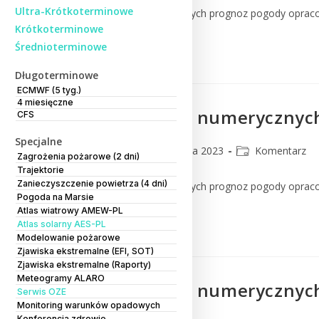
Ultra-Krótkoterminowe
Komentarz do numerycznych prognoz pogody oprac
Krótkoterminowe
Średnioterminowe
Czytaj Dalej
Długoterminowe
ECMWF (5 tyg.)
4 miesięczne
Komentarz do numerycznych
CFS
Specjalne
CMM
27 czerwca 2023
Komentarz
Zagrożenia pożarowe (2 dni)
Trajektorie
Zanieczyszczenie powietrza (4 dni)
Komentarz do numerycznych prognoz pogody oprac
Pogoda na Marsie
Atlas wiatrowy AMEW-PL
Czytaj Dalej
Atlas solarny AES-PL
Modelowanie pożarowe
Zjawiska ekstremalne (EFI, SOT)
Zjawiska ekstremalne (Raporty)
Meteogramy ALARO
Komentarz do numerycznych
Serwis OZE
Monitoring warunków opadowych
Konferencja zdrowie