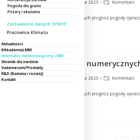
CMM
26 czerwca 2023
Komentarz
Pogoda dla granic
Pożary i skażenia
Komentarz do numerycznych prognoz pogody oprac
Zestawienia danych SYNOP
Pracownia Klimatu
Czytaj Dalej
Aktualności
#AkademiaLMM
Informator meteorologiczny LMM
Komentarz do numerycznych
Słownik dla mediów
Vademecum/Produkty
R&D (Badania i rozwój)
CMM
24 czerwca 2023
Komentarz
Kontakt
Komentarz do numerycznych prognoz pogody oprac
Czytaj Dalej