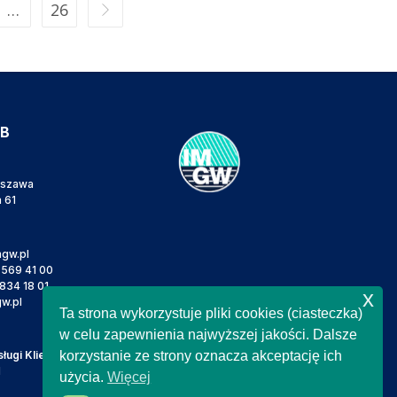
…
26
IB
rszawa
a 61
gw.pl
 569 41 00
834 18 01
x
w.pl
Ta strona wykorzystuje pliki cookies (ciasteczka)
w celu zapewnienia najwyższej jakości. Dalsze
ugi Klienta
korzystanie ze strony oznacza akceptację ich
l
użycia.
Więcej