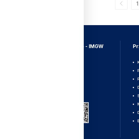
1
Aplikacja Meteo - IMGW
Pr
Ostrzeżenia
Mapy radarowe
Wyładowania
Pobierz