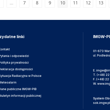
…
7
8
9
10
11
12
13
zydatne linki
IMGW-P
Kontakt
01-673 Wa
ul. Podleśn
Pytania i odpowiedzi
Polityka prywatności
Deklaracja dostępności
E.
imgw@im
T.
(+48) 22
Sytuacja Radiacyjna w Polsce
F.
(+48) 22 
Meteoalarm
W.
www.img
Dane publiczne IMGW-PIB
Biuletyn informacji publicznej
System Obsł
sok.imgw.p