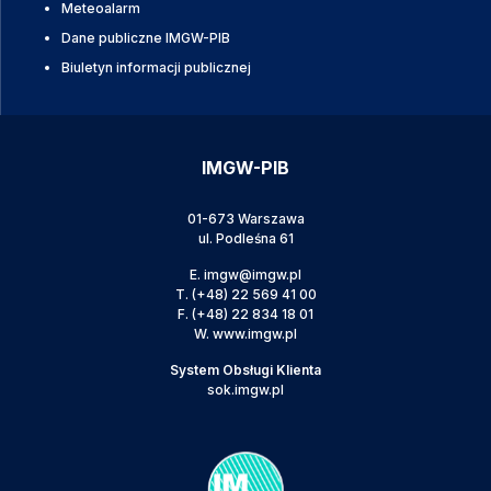
Meteoalarm
Dane publiczne IMGW-PIB
Biuletyn informacji publicznej
IMGW-PIB
01-673 Warszawa
ul. Podleśna 61
E.
imgw@imgw.pl
T.
(+48) 22 569 41 00
F.
(+48) 22 834 18 01
W.
www.imgw.pl
System Obsługi Klienta
sok.imgw.pl