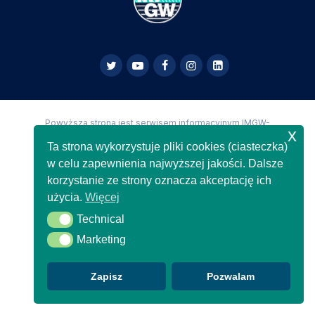
Powyższa strona jest serwisem informacyjnym IMGW-
x
PIB,
Copyright IMGW-PIB Wszelkie prawa zastrzeżone
Ta strona wykorzystuje pliki cookies (ciasteczka)
w celu zapewnienia najwyższej jakości. Dalsze
korzystanie ze strony oznacza akceptację ich
użycia.
Więcej
Technical
Technical
Marketing
Marketing
Zapisz
Pozwalam