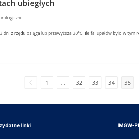
atach ubiegłych
orologiczne
dni z rzędu osiąga lub przewyższa 30°C. Ile fal upałów było w tym r
1
…
32
33
34
35
zydatne linki
IMGW-P