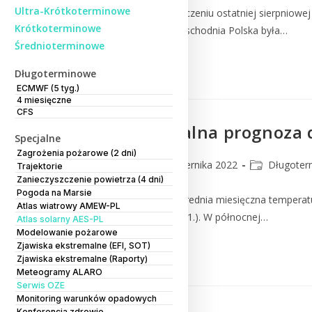
Ultra-Krótkoterminowe
Zaledwie 10 dni po zakończeniu ostatniej sierpniowej
Krótkoterminowe
anomalii pogodowych? Wschodnia Polska była…
Średnioterminowe
Czytaj Dalej
Długoterminowe
ECMWF (5 tyg.)
4 miesięczne
CFS
Eksperymentalna prognoza dł
Specjalne
Zagrożenia pożarowe (2 dni)
CMM
11 października 2022
Długoter
Trajektorie
Zanieczyszczenie powietrza (4 dni)
Pogoda na Marsie
Listopad 2022 Zarówno średnia miesięczna temperatu
Atlas wiatrowy AMEW-PL
z lat 1991-2020 (rys.1. tab.1.). W północnej…
Atlas solarny AES-PL
Modelowanie pożarowe
Zjawiska ekstremalne (EFI, SOT)
Czytaj Dalej
Zjawiska ekstremalne (Raporty)
Meteogramy ALARO
Serwis OZE
Monitoring warunków opadowych
Konferencja zdrowie