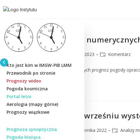
Komentarz do numerycznych
CMM
17 lutego 2023
Komentarz
Kto jest kim w IMGW-PIB LMM
Komentarz do numerycznych prognoz pogody oprac
Przewodnik po stronie
Prognozy wideo
Czytaj Dalej
Pogoda kosmiczna
Portal letni
Aerologia (mapy górne)
Prognozy wiązkowe
Jak często we wrześniu wyst
Prognoza synoptyczna
CMM
19 października 2022
Analizy m
Pogoda bieżąca