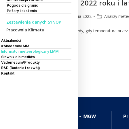
Fale upałów w 2022 roku i l
Pogoda dla granic
Pożary i skażenia
CMM
21 września 2022
Analizy mete
Zestawienia danych SYNOP
Pracownia Klimatu
O fali upałów mówimy wtedy, gdy temperatura przez 3 
Aktualności
Czytaj Dalej
#AkademiaLMM
Informator meteorologiczny LMM
Słownik dla mediów
Vademecum/Produkty
R&D (Badania i rozwój)
Kontakt
Aplikacja Meteo - IMGW
Pr