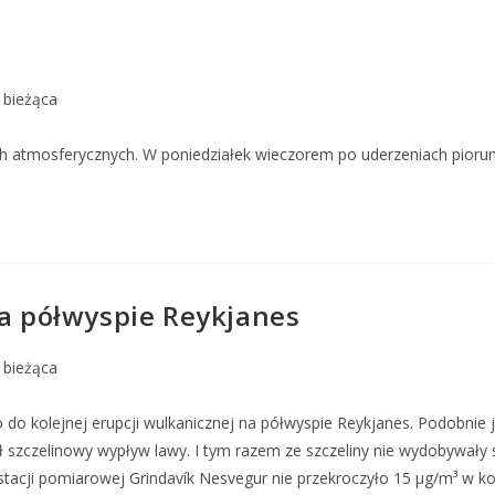
bieżąca
atmosferycznych. W poniedziałek wieczorem po uderzeniach piorunó
na półwyspie Reykjanes
bieżąca
o do kolejnej erupcji wulkanicznej na półwyspie Reykjanes. Podobnie
ił szczelinowy wypływ lawy. I tym razem ze szczeliny nie wydobywały 
tacji pomiarowej Grindavík Nesvegur nie przekroczyło 15 μg/m³ w ko