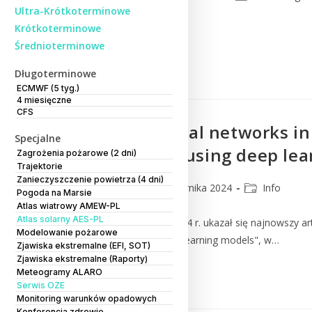
Ultra-Krótkoterminowe
Krótkoterminowe
--- UDOSTĘPNIJ ---
Średnioterminowe
Czytaj Dalej
Długoterminowe
ECMWF (5 tyg.)
4 miesięczne
CFS
Artificial neural networks i
Specjalne
observations using deep le
Zagrożenia pożarowe (2 dni)
Trajektorie
Zanieczyszczenie powietrza (4 dni)
CMM
9 października 2024
Info
Pogoda na Marsie
Atlas wiatrowy AMEW-PL
Atlas solarny AES-PL
W dniu 3 października 2024 r. ukazał się najnowszy a
Modelowanie pożarowe
observations using deep learning models", w…
Zjawiska ekstremalne (EFI, SOT)
Zjawiska ekstremalne (Raporty)
Meteogramy ALARO
Czytaj Dalej
Serwis OZE
Monitoring warunków opadowych
Konferencja zdrowie