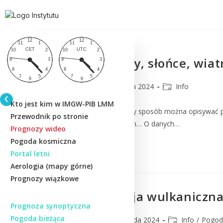
Piękne chmury, słońce, wiat
CMM
13 grudnia 2024
Info
Kto jest kim w IMGW-PIB LMM
Tak w bardzo uproszczony sposób można opisywać pog
Przewodnik po stronie
potrzebują ścisłych danych… O danych…
Prognozy wideo
Pogoda kosmiczna
Czytaj Dalej
Portal letni
Aerologia (mapy górne)
Prognozy wiązkowe
Siódma erupcja wulkaniczna
Prognoza synoptyczna
Pogoda bieżąca
CMM
21 listopada 2024
Info
/
Pogod