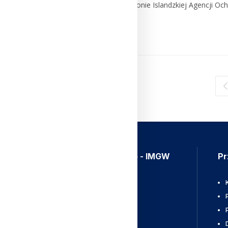
sprawdzić na oficjalnej stronie Islandzkiej Agencji Och
Czytaj Dalej
Aplikacja Meteo - IMGW
Pr
Ostrzeżenia
Mapy radarowe
Wyładowania