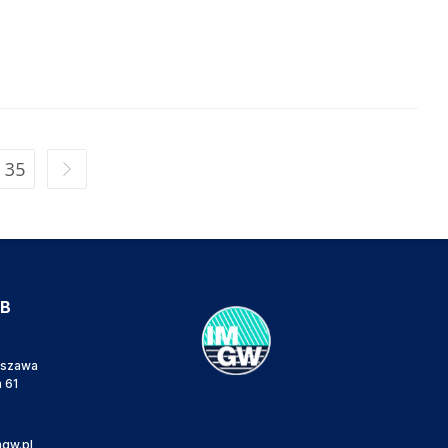
35
IB
rszawa
a 61
gw.pl