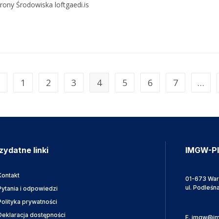
rony Środowiska loftgaedi.is ​
1
2
3
4
5
6
7
…
zydatne linki
IMGW-P
Kontakt
01-673 Wa
ul. Podleśn
Pytania i odpowiedzi
Polityka prywatności
Deklaracja dostępności
E.
imgw@im