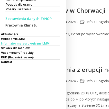
Pogoda dla granic
Sezon pożarów w Chorwacji
Pożary i skażenia
Zestawienia danych SYNOP
CMM
28 sierpnia 2024
Info
/
Pogoda 
Pracownia Klimatu
Sezon pożarów w Chorwacji, Pożar po wyładowaniach 
Aktualności
#AkademiaLMM
Informator meteorologiczny LMM
Czytaj Dalej
Słownik dla mediów
Vademecum/Produkty
R&D (Badania i rozwój)
Kontakt
Zanieczyszczenia z erupcji 
CMM
27 sierpnia 2024
Info
/
Pogoda 
We czwartek 22 sierpnia o godzinie 20:48 UTC, doszł
trzęsień ziemi o magnitudzie do 4, po których nastąp
monitoringiem, w tym chemicznym. Stężenie SO2 na s