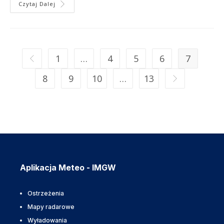
Czytaj Dalej
1
…
4
5
6
7
8
9
10
…
13
Aplikacja Meteo - IMGW
Ostrzeżenia
Mapy radarowe
Wyładowania