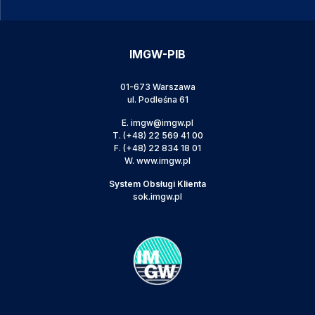
IMGW-PIB
01-673 Warszawa
ul. Podleśna 61
E.
imgw@imgw.pl
T.
(+48) 22 569 41 00
F.
(+48) 22 834 18 01
W.
www.imgw.pl
System Obsługi Klienta
sok.imgw.pl