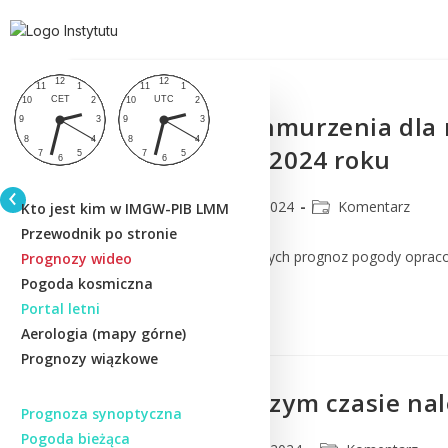
Prognoza zachmurzenia dla 
7:00) 5 marca 2024 roku
CMM
4 marca 2024
Komentarz
Kto jest kim w IMGW-PIB LMM
Przewodnik po stronie
Komentarz do numerycznych prognoz pogody oprac
Prognozy wideo
Pogoda kosmiczna
Portal letni
Czytaj Dalej
Aerologia (mapy górne)
Prognozy wiązkowe
Czy w najbliższym czasie na
Prognoza synoptyczna
Pogoda bieżąca