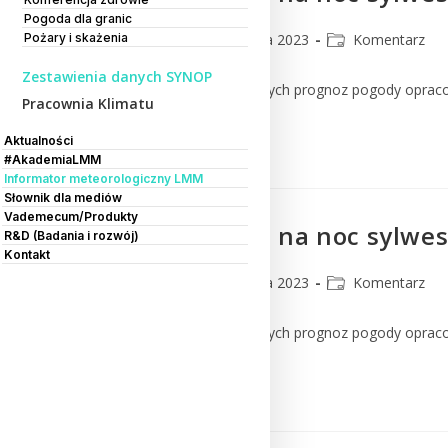
Pogoda dla granic
Pożary i skażenia
CMM
31 grudnia 2023
Komentarz
Zestawienia danych SYNOP
Komentarz do numerycznych prognoz pogody oprac
Pracownia Klimatu
Czytaj Dalej
Aktualności
#AkademiaLMM
Informator meteorologiczny LMM
Słownik dla mediów
Vademecum/Produkty
Jaką prognozę na noc sylwe
R&D (Badania i rozwój)
Kontakt
CMM
29 grudnia 2023
Komentarz
Komentarz do numerycznych prognoz pogody oprac
Czytaj Dalej