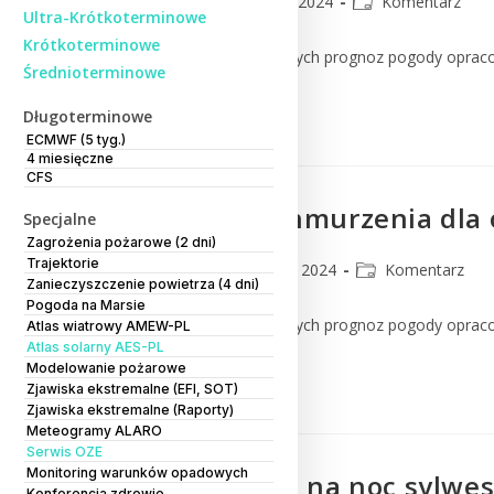
CMM
12 lutego 2024
Komentarz
Ultra-Krótkoterminowe
Krótkoterminowe
Komentarz do numerycznych prognoz pogody oprac
Średnioterminowe
Czytaj Dalej
Długoterminowe
ECMWF (5 tyg.)
4 miesięczne
CFS
Prognoza zachmurzenia dla 
Specjalne
Zagrożenia pożarowe (2 dni)
Trajektorie
CMM
3 stycznia 2024
Komentarz
Zanieczyszczenie powietrza (4 dni)
Pogoda na Marsie
Komentarz do numerycznych prognoz pogody oprac
Atlas wiatrowy AMEW-PL
Atlas solarny AES-PL
Modelowanie pożarowe
Czytaj Dalej
Zjawiska ekstremalne (EFI, SOT)
Zjawiska ekstremalne (Raporty)
Meteogramy ALARO
Serwis OZE
Monitoring warunków opadowych
Jaką prognozę na noc sylwe
Konferencja zdrowie