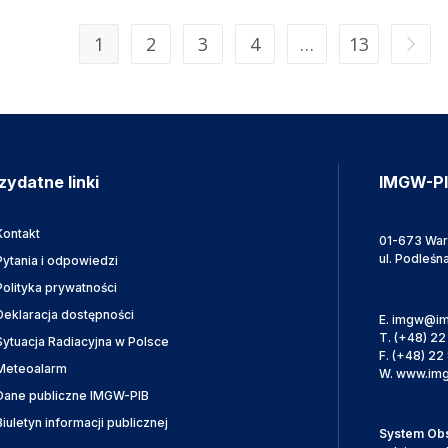
1
2
3
4
…
13
zydatne linki
IMGW-P
Kontakt
01-673 Wa
ul. Podleśn
Pytania i odpowiedzi
Polityka prywatności
Deklaracja dostępności
E.
imgw@im
T.
(+48) 22
Sytuacja Radiacyjna w Polsce
F.
(+48) 22 
Meteoalarm
W.
www.img
Dane publiczne IMGW-PIB
Biuletyn informacji publicznej
System Obsł