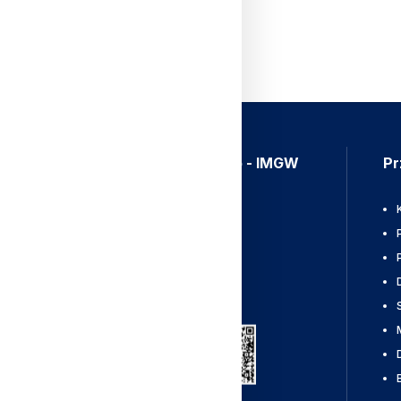
Aplikacja Meteo - IMGW
Pr
Ostrzeżenia
Mapy radarowe
Wyładowania
Pobierz