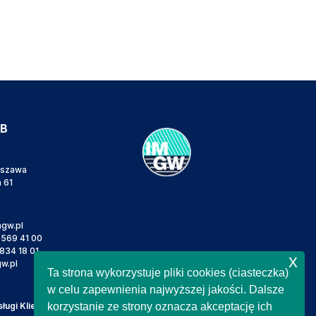
IB
rszawa
a 61
gw.pl
 569 41 00
834 18 01
x
w.pl
Ta strona wykorzystuje pliki cookies (ciasteczka)
w celu zapewnienia najwyższej jakości. Dalsze
ugi Klienta
korzystanie ze strony oznacza akceptację ich