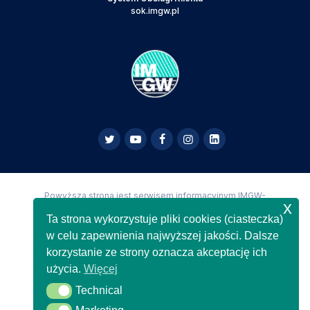
sok.imgw.pl
Powyższa strona jest serwisem informacyjnym IMGW-
x
PIB,
Copyright IMGW-PIB Wszelkie prawa zastrzeżone
Ta strona wykorzystuje pliki cookies (ciasteczka)
w celu zapewnienia najwyższej jakości. Dalsze
korzystanie ze strony oznacza akceptację ich
użycia.
Więcej
Technical
Technical