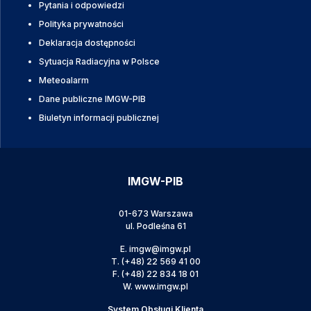
Pytania i odpowiedzi
Polityka prywatności
Deklaracja dostępności
Sytuacja Radiacyjna w Polsce
Meteoalarm
Dane publiczne IMGW-PIB
Biuletyn informacji publicznej
IMGW-PIB
01-673 Warszawa
ul. Podleśna 61
E.
imgw@imgw.pl
T.
(+48) 22 569 41 00
F.
(+48) 22 834 18 01
W.
www.imgw.pl
System Obsługi Klienta