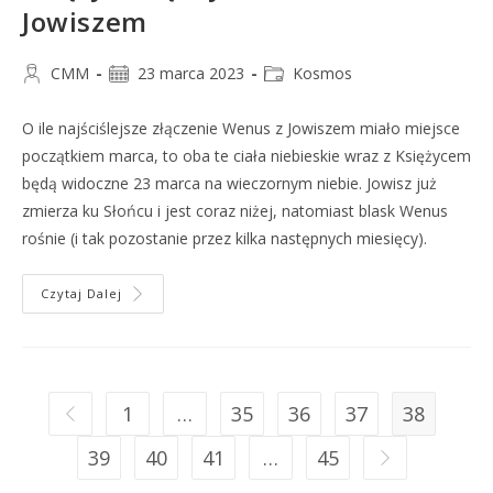
Jowiszem
CMM
23 marca 2023
Kosmos
O ile najściślejsze złączenie Wenus z Jowiszem miało miejsce
początkiem marca, to oba te ciała niebieskie wraz z Księżycem
będą widoczne 23 marca na wieczornym niebie. Jowisz już
zmierza ku Słońcu i jest coraz niżej, natomiast blask Wenus
rośnie (i tak pozostanie przez kilka następnych miesięcy).
Czytaj Dalej
1
…
35
36
37
38
39
40
41
…
45