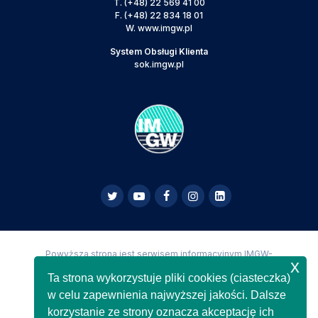
T.
(+48) 22 569 41 00
F.
(+48) 22 834 18 01
W.
www.imgw.pl
System Obsługi Klienta
sok.imgw.pl
Powyższa strona jest serwisem informacyjnym IMGW-
x
PIB,
Copyright IMGW-PIB Wszelkie prawa zastrzeżone
Ta strona wykorzystuje pliki cookies (ciasteczka)
w celu zapewnienia najwyższej jakości. Dalsze
korzystanie ze strony oznacza akceptację ich