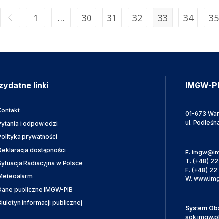
1
…
30
31
32
33
34
35
zydatne linki
IMGW-P
Kontakt
01-673 Wa
ul. Podleśn
Pytania i odpowiedzi
Polityka prywatności
Deklaracja dostępności
E.
imgw@im
T.
(+48) 22
Sytuacja Radiacyjna w Polsce
F.
(+48) 22 
Meteoalarm
W.
www.img
Dane publiczne IMGW-PIB
Biuletyn informacji publicznej
System Obsł
sok.imgw.p