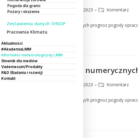
Pogoda dla granic
CMM
23 lutego 2023
Komentarz
Pożary i skażenia
Zestawienia danych SYNOP
Komentarz do numerycznych prognoz pogody oprac
Pracownia Klimatu
Czytaj Dalej
Aktualności
#AkademiaLMM
Informator meteorologiczny LMM
Słownik dla mediów
Vademecum/Produkty
Komentarz do numerycznych
R&D (Badania i rozwój)
Kontakt
CMM
22 lutego 2023
Komentarz
Komentarz do numerycznych prognoz pogody oprac
Czytaj Dalej