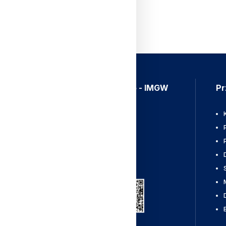
Aplikacja Meteo - IMGW
Pr
Ostrzeżenia
Mapy radarowe
Wyładowania
Pobierz