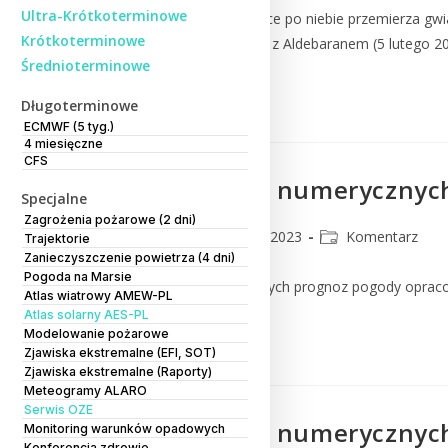
Ultra-Krótkoterminowe
Księżyc w swojej wędrówce po niebie przemierza gwiaz
Krótkoterminowe
na temat złączenia Marsa z Aldebaranem (5 lutego 2023
Średnioterminowe
Czytaj Dalej
Długoterminowe
ECMWF (5 tyg.)
4 miesięczne
CFS
Komentarz do numerycznych
Specjalne
Zagrożenia pożarowe (2 dni)
CMM
24 lutego 2023
Komentarz
Trajektorie
Zanieczyszczenie powietrza (4 dni)
Pogoda na Marsie
Komentarz do numerycznych prognoz pogody oprac
Atlas wiatrowy AMEW-PL
Atlas solarny AES-PL
Modelowanie pożarowe
Czytaj Dalej
Zjawiska ekstremalne (EFI, SOT)
Zjawiska ekstremalne (Raporty)
Meteogramy ALARO
Serwis OZE
Komentarz do numerycznych
Monitoring warunków opadowych
Konferencja zdrowie