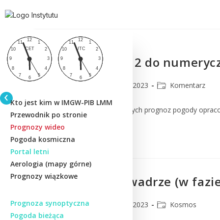
Komentarz nr 2 do numerycz
CMM
24 lutego 2023
Komentarz
Kto jest kim w IMGW-PIB LMM
Komentarz do numerycznych prognoz pogody oprac
Przewodnik po stronie
Prognozy wideo
Czytaj Dalej
Pogoda kosmiczna
Portal letni
Aerologia (mapy górne)
Prognozy wiązkowe
Księżyc po I kwadrze (w fazi
Prognoza synoptyczna
CMM
24 lutego 2023
Kosmos
Pogoda bieżąca