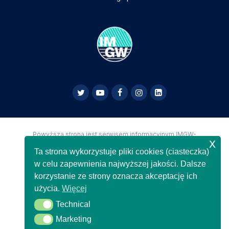
Powyższa strona jest serwisem informacyjnym IMGW-
x
PIB,
Copyright IMGW-PIB Wszelkie prawa zastrzeżone
Ta strona wykorzystuje pliki cookies (ciasteczka)
w celu zapewnienia najwyższej jakości. Dalsze
korzystanie ze strony oznacza akceptację ich
użycia.
Więcej
Technical
Technical
Marketing
Marketing