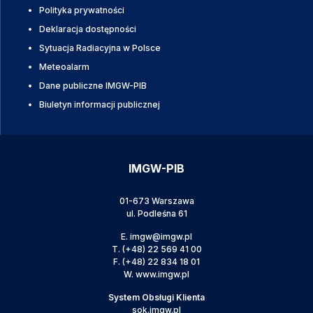
Polityka prywatności
Deklaracja dostępności
Sytuacja Radiacyjna w Polsce
Meteoalarm
Dane publiczne IMGW-PIB
Biuletyn informacji publicznej
IMGW-PIB
01-673 Warszawa
ul. Podleśna 61
E.
imgw@imgw.pl
T.
(+48) 22 569 41 00
F.
(+48) 22 834 18 01
W.
www.imgw.pl
System Obsługi Klienta
sok.imgw.pl