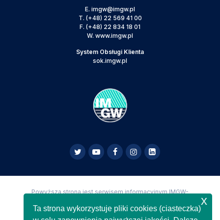
E.
imgw@imgw.pl
T.
(+48) 22 569 41 00
F.
(+48) 22 834 18 01
W.
www.imgw.pl
System Obsługi Klienta
sok.imgw.pl
Powyższa strona jest serwisem informacyjnym IMGW-
x
PIB,
Copyright IMGW-PIB Wszelkie prawa zastrzeżone
Ta strona wykorzystuje pliki cookies (ciasteczka)