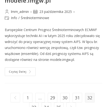
modele.imgw.pl
lmm_admin
23 października 2025
Info
/
Średnioterminowe
Europejskie Centrum Prognoz Średnioterminowych ECMWF
wykorzystuje techniki AI i w lutym 2025 roku zdecydowało się
wdrożyć do pracy operacyjnej nowy system AIFS. W lipcu br.
uruchomiono również wersję zespołową, czyli tzw. prognozy
wiązkowe (ensemble). Od dziś prognozy systemu AIFS są
dostępne również na stronie modele.imgw.pl.
Czytaj Dalej
1
…
29
30
31
32