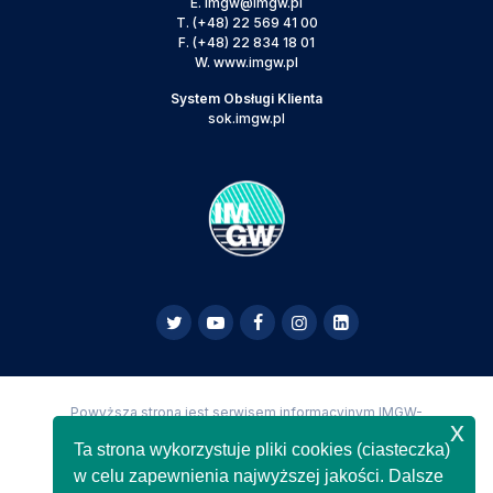
E.
imgw@imgw.pl
T.
(+48) 22 569 41 00
F.
(+48) 22 834 18 01
W.
www.imgw.pl
System Obsługi Klienta
sok.imgw.pl
Powyższa strona jest serwisem informacyjnym IMGW-
x
PIB,
Copyright IMGW-PIB Wszelkie prawa zastrzeżone
Ta strona wykorzystuje pliki cookies (ciasteczka)
w celu zapewnienia najwyższej jakości. Dalsze