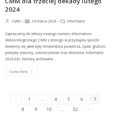
CMM dla trzeciej dekady lutego
2024
CMM
14 marca 2024
Informator
Zapraszamy do lektury nowego numeru Informatora
Meteorologicznego CMM z którego w przystępny sposób
dowiemy się jakie były temperatura powietrza, opad, grubość
pokrywy śnieżnej, usłonecznienie oraz ekstrema: Informator
2024-02C Numery archiwalne…
Czytaj Dalej
1
…
4
5
6
7
8
9
10
…
32