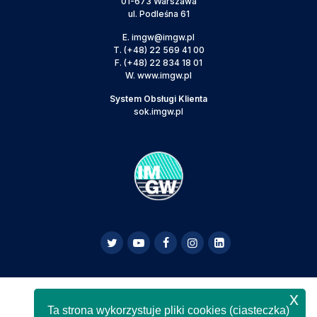
01-673 Warszawa
ul. Podleśna 61
E.
imgw@imgw.pl
T.
(+48) 22 569 41 00
F.
(+48) 22 834 18 01
W.
www.imgw.pl
System Obsługi Klienta
sok.imgw.pl
x
Powyższa strona jest serwisem informacyjnym IMGW-
Ta strona wykorzystuje pliki cookies (ciasteczka)
PIB,