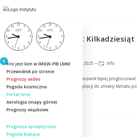
Ekspert IMGW: Kilkadziesiąt
strat
CMM
7 stycznia 2025
Info
Kto jest kim w IMGW-PIB LMM
Przewodnik po stronie
Czy sztuczna inteligencja pozwoli lepiej prognozow
Prognozy wideo
meteorologów? Jakiej adaptacji do zmiany klimatu 
Pogoda kosmiczna
Portal letni
Aerologia (mapy górne)
Czytaj Dalej
Prognozy wiązkowe
Prognoza synoptyczna
Pogoda bieżąca