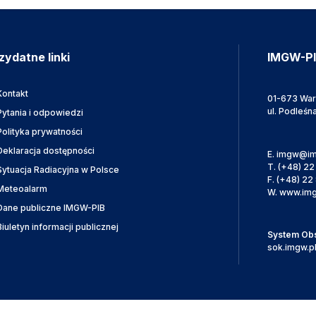
zydatne linki
IMGW-P
Kontakt
01-673 Wa
ul. Podleśn
Pytania i odpowiedzi
Polityka prywatności
Deklaracja dostępności
E.
imgw@im
T.
(+48) 22
Sytuacja Radiacyjna w Polsce
F.
(+48) 22 
Meteoalarm
W.
www.img
Dane publiczne IMGW-PIB
Biuletyn informacji publicznej
System Obsł
sok.imgw.p