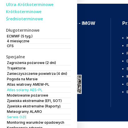
Ultra-Krótkoterminowe
Krótkoterminowe
Średnioterminowe
Aplikacja Meteo - IMGW
Pr
Długoterminowe
ECMWF (5 tyg.)
Ostrzeżenia
4 miesięczne
Mapy radarowe
CFS
Wyładowania
Specjalne
Zagrożenia pożarowe (2 dni)
Pobierz
Trajektorie
Zanieczyszczenie powietrza (4 dni)
Pogoda na Marsie
Atlas wiatrowy AMEW-PL
Atlas solarny AES-PL
Modelowanie pożarowe
Zjawiska ekstremalne (EFI, SOT)
Zjawiska ekstremalne (Raporty)
Meteogramy ALARO
Serwis OZE
Monitoring warunków opadowych
Konferencja zdrowie