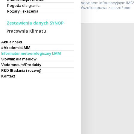
Powyższa strona jest serwisem informacyjnym IMG
Pogoda dla granic
Copyright IMGW-PIB Wszelkie prawa zastrzeżone
Pożary i skażenia
Zestawienia danych SYNOP
Pracownia Klimatu
Aktualności
#AkademiaLMM
Informator meteorologiczny LMM
Słownik dla mediów
Vademecum/Produkty
R&D (Badania i rozwój)
Kontakt