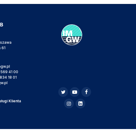
IB
rszawa
a 61
gw.pl
 569 41 00
834 18 01
w.pl
ugi Klienta
l