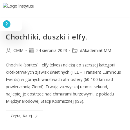
Chochliki, duszki i elfy.
CMM
24 sierpnia 2023
#AkademiaCMM
Chochliki (sprites) i elfy (elves) należą do szerszej kategorii
krótkotrwałych zjawisk świetlnych (TLE – Transient Luminous
Events) w górnych warstwach atmosfery (60-100 km nad
powierzchnią Ziemi). Trwają zazwyczaj ułamki sekund,
najlepiej je dostrzec nad chmurami burzowymi, z pokładu
Międzynarodowej Stacji Kosmicznej (ISS).
Czytaj Dalej