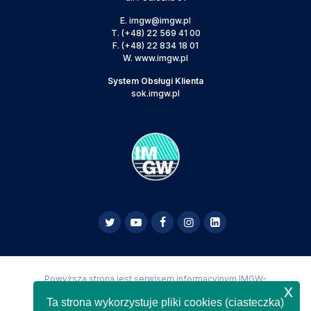
E.
imgw@imgw.pl
T.
(+48) 22 569 41 00
F.
(+48) 22 834 18 01
W.
www.imgw.pl
System Obsługi Klienta
sok.imgw.pl
Powyższa strona jest serwisem informacyjnym IMGW-
x
PIB,
Copyright IMGW-PIB Wszelkie prawa zastrzeżone
Ta strona wykorzystuje pliki cookies (ciasteczka)