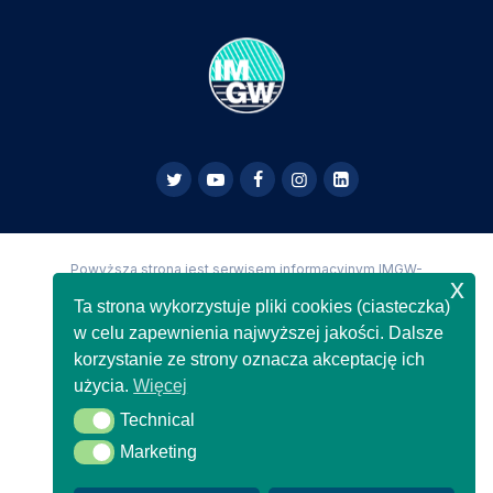
Powyższa strona jest serwisem informacyjnym IMGW-
x
PIB,
Copyright IMGW-PIB Wszelkie prawa zastrzeżone
Ta strona wykorzystuje pliki cookies (ciasteczka)
w celu zapewnienia najwyższej jakości. Dalsze
korzystanie ze strony oznacza akceptację ich
użycia.
Więcej
Technical
Technical
Marketing
Marketing