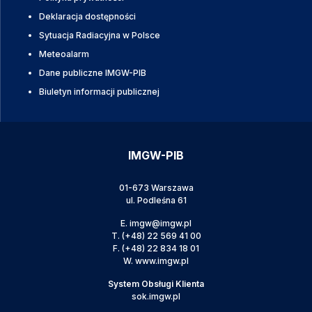
Deklaracja dostępności
Sytuacja Radiacyjna w Polsce
Meteoalarm
Dane publiczne IMGW-PIB
Biuletyn informacji publicznej
IMGW-PIB
01-673 Warszawa
ul. Podleśna 61
E.
imgw@imgw.pl
T.
(+48) 22 569 41 00
F.
(+48) 22 834 18 01
W.
www.imgw.pl
System Obsługi Klienta
sok.imgw.pl