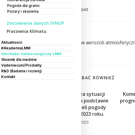
Pogoda dla granic
TAGS:
CMM
,
IMGW
,
KONKURS
,
QUIZ
Pożary i skażenia
Zestawienia danych SYNOP
Pracownia Klimatu
Previous Post
#AkademiaCMM: Wpływ aerozoli atmosferycz
Aktualności
#AkademiaLMM
pogodę
Informator meteorologiczny LMM
Słownik dla mediów
Vademecum/Produkty
R&D (Badania i rozwój)
Kontakt
MOŻE CI SIĘ SPODOBAĆ RÓWNIEŻ
Orientacyjna analiza sytuacji
Kome
meteorologicznej na podstawie
progno
numerycznych modeli pogody
w dniach 22-26 XII 2023 roku.
17 grudnia 2023