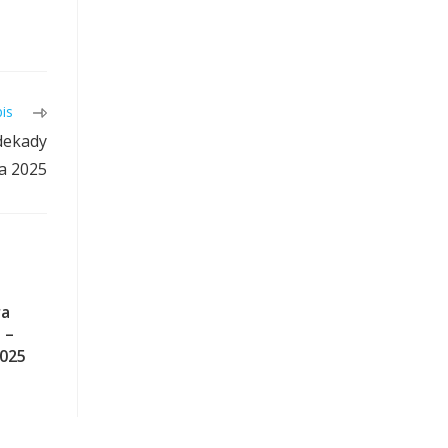
is
dekady
ia 2025
ra
 –
025