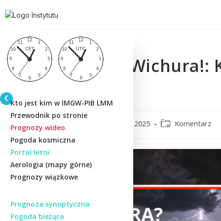
Chmura? Wichura!: 
(Quiz 3)
Kto jest kim w IMGW-PIB LMM
Przewodnik po stronie
CMM
3 lutego 2025
Komentarz
Prognozy wideo
Pogoda kosmiczna
Portal letni
Aerologia (mapy górne)
Prognozy wiązkowe
Prognoza synoptyczna
Pogoda bieżąca