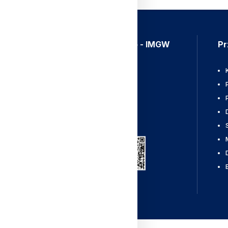
Aplikacja Meteo - IMGW
Pr
Ostrzeżenia
Mapy radarowe
Wyładowania
Pobierz