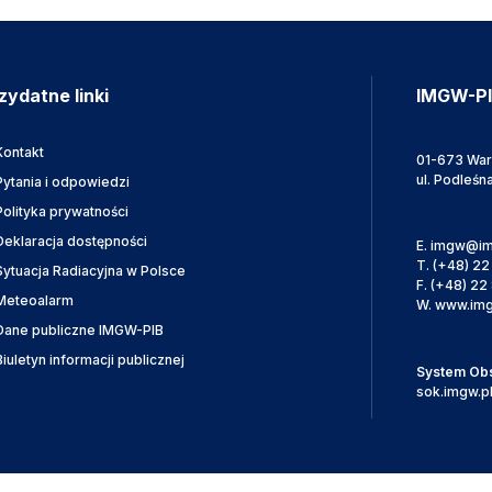
zydatne linki
IMGW-P
Kontakt
01-673 Wa
ul. Podleśn
Pytania i odpowiedzi
Polityka prywatności
Deklaracja dostępności
E.
imgw@im
T.
(+48) 22
Sytuacja Radiacyjna w Polsce
F.
(+48) 22 
Meteoalarm
W.
www.img
Dane publiczne IMGW-PIB
Biuletyn informacji publicznej
System Obsł
sok.imgw.p