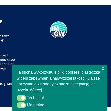
IB
rszawa
a 61
gw.pl
 569 41 00
834 18 01
x
w.pl
Ta strona wykorzystuje pliki cookies (ciasteczka)
w celu zapewnienia najwyższej jakości. Dalsze
ugi Klienta
korzystanie ze strony oznacza akceptację ich
l
użycia.
Więcej
Technical
Technical
Marketing
Marketing