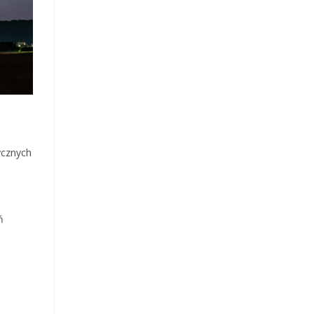
ycznych
ń