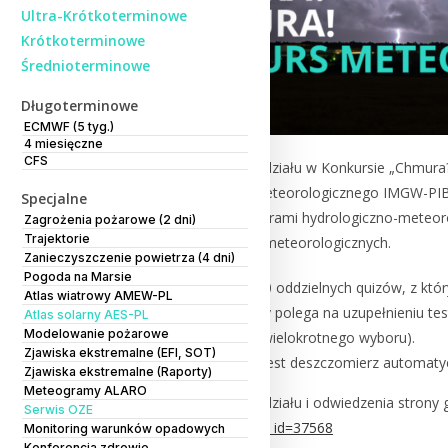
Ultra-Krótkoterminowe
Krótkoterminowe
Średnioterminowe
Długoterminowe
ECMWF (5 tyg.)
4 miesięczne
CFS
Zapraszamy do wzięcia udziału w Konkursie „Chmura?
Centrum Modelowania Meteorologicznego IMGW-PIB. C
Specjalne
obserwacjami oraz pomiarami hydrologiczno-meteoro
Zagrożenia pożarowe (2 dni)
Trajektorie
i synoptycznych prognoz meteorologicznych.
Zanieczyszczenie powietrza (4 dni)
Pogoda na Marsie
Konkurs składa się z 10 oddzielnych quizów, z któ
Atlas wiatrowy AMEW-PL
Każdy quiz konkursowy polega na uzupełnieniu tes
Atlas solarny AES-PL
Modelowanie pożarowe
zamkniętych (jedno- i wielokrotnego wyboru).
Zjawiska ekstremalne (EFI, SOT)
Nagrodą w konkursie jest deszczomierz automaty
Zjawiska ekstremalne (Raporty)
Meteogramy ALARO
Zapraszamy do wzięcia udziału i odwiedzenia strony 
Serwis OZE
https://cmm.imgw.pl/page_id=37568
Monitoring warunków opadowych
Konferencja zdrowie