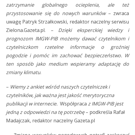
zatrzymanie globalnego ocieplenia, ale też
przystosowanie się do nowych warunków
– zwraca
uwagę Patryk Strzałkowski, redaktor naczelny serwisu
Zielona.Gazeta.pl.
– Dzięki eksperckiej wiedzy i
prognozom IMGW-PIB możemy dawać czytelnikom i
czytelniczkom rzetelne informacje o groźniej
pogodzie i pomóc im zachować bezpieczeństwo. W
ten sposób jako medium wspieramy adaptację do
zmiany klimatu
.
–
Wiemy z ankiet wśród naszych czytelniczek i
czytelników, jak ważna jest jakość merytoryczna
publikacji w internecie.
Współpraca
z IMGW-PIB jest
jedną z odpowiedzi na tę potrzebę
– podkreśla Rafał
Madajczak, redaktor naczelny Gazeta.pl
–
Zmiana warunków pogodowych potrafi zaskoczyć