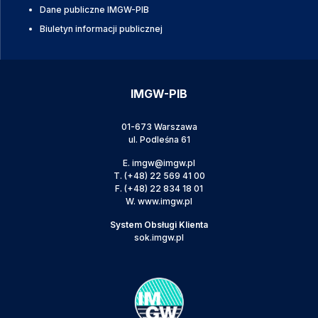
Dane publiczne IMGW-PIB
Biuletyn informacji publicznej
IMGW-PIB
01-673 Warszawa
ul. Podleśna 61
E.
imgw@imgw.pl
T.
(+48) 22 569 41 00
F.
(+48) 22 834 18 01
W.
www.imgw.pl
System Obsługi Klienta
sok.imgw.pl