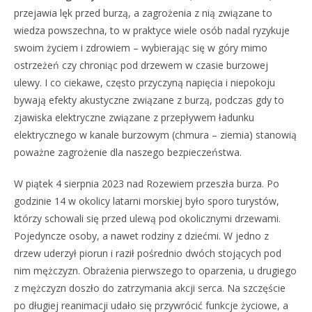
przejawia lęk przed burzą, a zagrożenia z nią związane to
wiedza powszechna, to w praktyce wiele osób nadal ryzykuje
swoim życiem i zdrowiem – wybierając się w góry mimo
ostrzeżeń czy chroniąc pod drzewem w czasie burzowej
ulewy. I co ciekawe, często przyczyną napięcia i niepokoju
bywają efekty akustyczne związane z burzą, podczas gdy to
zjawiska elektryczne związane z przepływem ładunku
elektrycznego w kanale burzowym (chmura – ziemia) stanowią
poważne zagrożenie dla naszego bezpieczeństwa.
W piątek 4 sierpnia 2023 nad Rozewiem przeszła burza. Po
godzinie 14 w okolicy latarni morskiej było sporo turystów,
którzy schowali się przed ulewą pod okolicznymi drzewami.
Pojedyncze osoby, a nawet rodziny z dziećmi. W jedno z
drzew uderzył piorun i raził pośrednio dwóch stojących pod
nim mężczyzn. Obrażenia pierwszego to oparzenia, u drugiego
z mężczyzn doszło do zatrzymania akcji serca. Na szczęście
po długiej reanimacji udało się przywrócić funkcje życiowe, a