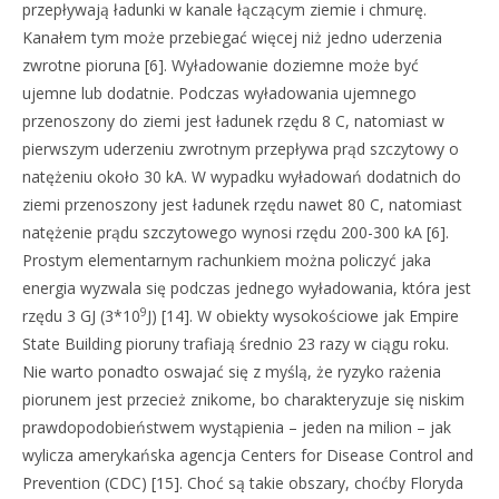
przepływają ładunki w kanale łączącym ziemie i chmurę.
Kanałem tym może przebiegać więcej niż jedno uderzenia
zwrotne pioruna [6]. Wyładowanie doziemne może być
ujemne lub dodatnie. Podczas wyładowania ujemnego
przenoszony do ziemi jest ładunek rzędu 8 C, natomiast w
pierwszym uderzeniu zwrotnym przepływa prąd szczytowy o
natężeniu około 30 kA. W wypadku wyładowań dodatnich do
ziemi przenoszony jest ładunek rzędu nawet 80 C, natomiast
natężenie prądu szczytowego wynosi rzędu 200-300 kA [6].
Prostym elementarnym rachunkiem można policzyć jaka
energia wyzwala się podczas jednego wyładowania, która jest
9
rzędu 3 GJ (3*10
J) [14]. W obiekty wysokościowe jak Empire
State Building pioruny trafiają średnio 23 razy w ciągu roku.
Nie warto ponadto oswajać się z myślą, że ryzyko rażenia
piorunem jest przecież znikome, bo charakteryzuje się niskim
prawdopodobieństwem wystąpienia – jeden na milion – jak
wylicza amerykańska agencja Centers for Disease Control and
Prevention (CDC) [15]. Choć są takie obszary, choćby Floryda