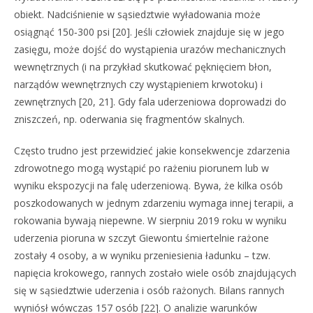
obiekt. Nadciśnienie w sąsiedztwie wyładowania może
osiągnąć 150‑300 psi [20]. Jeśli człowiek znajduje się w jego
zasięgu, może dojść do wystąpienia urazów mechanicznych
wewnętrznych (i na przykład skutkować pęknięciem błon,
narządów wewnętrznych czy wystąpieniem krwotoku) i
zewnętrznych [20, 21]. Gdy fala uderzeniowa doprowadzi do
zniszczeń, np. oderwania się fragmentów skalnych.
Często trudno jest przewidzieć jakie konsekwencje zdarzenia
zdrowotnego mogą wystąpić po rażeniu piorunem lub w
wyniku ekspozycji na falę uderzeniową. Bywa, że kilka osób
poszkodowanych w jednym zdarzeniu wymaga innej terapii, a
rokowania bywają niepewne. W sierpniu 2019 roku w wyniku
uderzenia pioruna w szczyt Giewontu śmiertelnie rażone
zostały 4 osoby, a w wyniku przeniesienia ładunku – tzw.
napięcia krokowego, rannych zostało wiele osób znajdujących
się w sąsiedztwie uderzenia i osób rażonych. Bilans rannych
wyniósł wówczas 157 osób [22]. O analizie warunków