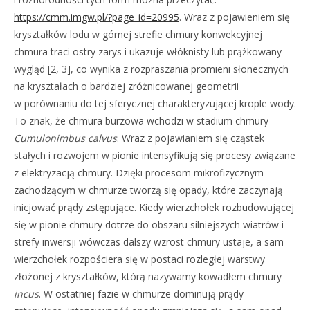
https://cmm.imgw.pl/?page_id=20995
. Wraz z pojawieniem się
kryształków lodu w górnej strefie chmury konwekcyjnej
chmura traci ostry zarys i ukazuje włóknisty lub prążkowany
wygląd [2, 3], co wynika z rozpraszania promieni słonecznych
na kryształach o bardziej zróżnicowanej geometrii
w porównaniu do tej sferycznej charakteryzującej krople wody.
To znak, że chmura burzowa wchodzi w stadium chmury
Cumulonimbus
calvus
. Wraz z pojawianiem się cząstek
stałych i rozwojem w pionie intensyfikują się procesy związane
z elektryzacją chmury. Dzięki procesom mikrofizycznym
zachodzącym w chmurze tworzą się opady, które zaczynają
inicjować prądy zstępujące. Kiedy wierzchołek rozbudowującej
się w pionie chmury dotrze do obszaru silniejszych wiatrów i
strefy inwersji wówczas dalszy wzrost chmury ustaje, a sam
wierzchołek rozpościera się w postaci rozległej warstwy
złożonej z kryształków, którą nazywamy kowadłem chmury
incus
. W ostatniej fazie w chmurze dominują prądy