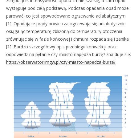
zstępujące, intensywność opadu zmniejsza się, a sam opad
występuje pod całą podstawą. Podczas opadania opad może
parować, co jest spowodowane ogrzewanie adiabatycznym
[1]. Opadające prądy powietrza ogrzewają się adiabatycznie
osiągając temperaturę zbliżoną do temperatury otoczenia
zrównując się w fazie końcowej i chmura rozpada się i zanika
[1]. Bardzo szczegółowy opis przebiegu konwekcji oraz
odpowiedź na pytanie czy miasto napędza burzę? znajduje się:
https://obserwator.imgw.pl/czy-miasto-napedza-burze/
.