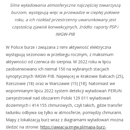
Silne wyładowania atmosferyczne najczęściej towarzyszą
burzom, występują więc w przewadze w ciepłej połowie
roku, a ich rozkład przestrzenny uwarunkowany jest
częstością zjawisk konwekcyjnych, źródło: raporty PSP i
IMGW-PIB
W Polsce burze i związana z nimi aktywność elektryczna
występują sezonowo w przebiegu rocznym, z maksimum
aktywności od czerwca do sierpnia. W 2022 roku w lipcu
zaobserwowano ich niemal 150 na wybranych stacjach
synoptycznych IMGW-PIB. Najwięcej w Krakowie Balicach (25),
Rzeszowie (18) oraz w Warszawie (15) [18]. Natomiast we
wspomnianym lipcu 2022 system detekcji wyładowań PERUN
zarejestrował nad obszarem Polski 129 011 wyładowań
doziemnych i 414 155 chmurowych, czyli takich, gdzie transfer
ładunku odbywa się tylko w atmosferze, pomiędzy chmurami.
Mapy z lokalizacją burz wraz z diagramami wyładowań można
śledzić na stronie:
https://awiacja.imgw.pl/mapa-burz-