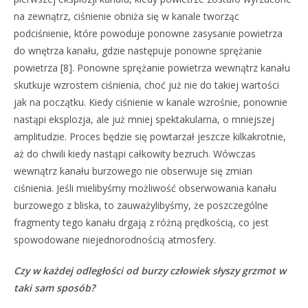
na zewnątrz, ciśnienie obniża się w kanale tworząc
podciśnienie, które powoduje ponowne zasysanie powietrza
do wnętrza kanału, gdzie następuje ponowne sprężanie
powietrza [8]. Ponowne sprężanie powietrza wewnątrz kanału
skutkuje wzrostem ciśnienia, choć już nie do takiej wartości
jak na początku. Kiedy ciśnienie w kanale wzrośnie, ponownie
nastąpi eksplozja, ale już mniej spektakularna, o mniejszej
amplitudzie. Proces będzie się powtarzał jeszcze kilkakrotnie,
aż do chwili kiedy nastąpi całkowity bezruch. Wówczas
wewnątrz kanału burzowego nie obserwuje się zmian
ciśnienia. Jeśli mielibyśmy możliwość obserwowania kanału
burzowego z bliska, to zauważylibyśmy, że poszczególne
fragmenty tego kanału drgają z różną prędkością, co jest
spowodowane niejednorodnością atmosfery.
Czy w każdej odległości od burzy człowiek słyszy grzmot w
taki sam sposób?