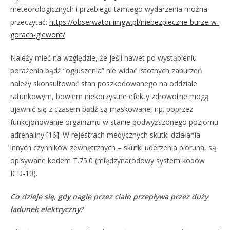
meteorologicznych i przebiegu tamtego wydarzenia można
przeczytać:
https://obserwator.imgw.pl/niebezpieczne-burze-w-
gorach-giewont/
Należy mieć na względzie, że jeśli nawet po wystąpieniu
porażenia bądź “ogłuszenia” nie widać istotnych zaburzeń
należy skonsultować stan poszkodowanego na oddziale
ratunkowym, bowiem niekorzystne efekty zdrowotne mogą
ujawnić się z czasem bądź są maskowane, np. poprzez
funkcjonowanie organizmu w stanie podwyższonego poziomu
adrenaliny [16]. W rejestrach medycznych skutki działania
innych czynników zewnętrznych – skutki uderzenia pioruna, są
opisywane kodem T.75.0 (międzynarodowy system kodów
ICD-10).
Co dzieje się, gdy nagle przez ciało przepływa przez duży
ładunek elektryczny?