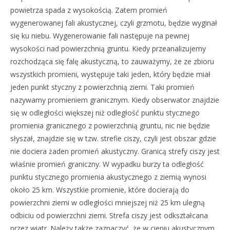
powietrza spada z wysokością. Zatem promień
wygenerowanej fali akustycznej, czyli grzmotu, będzie wyginał
się ku niebu. Wygenerowanie fali następuje na pewnej
wysokości nad powierzchnią gruntu. Kiedy przeanalizujemy
rozchodząca się falę akustyczną, to zauważymy, że ze zbioru
wszystkich promieni, występuje taki jeden, który będzie miał
jeden punkt styczny z powierzchnią ziemi. Taki promień
nazywamy promieniem granicznym. Kiedy obserwator znajdzie
się w odległości większej niż odległość punktu stycznego
promienia granicznego z powierzchnią gruntu, nic nie będzie
słyszał, znajdzie się w tzw. strefie ciszy, czyli jest obszar gdzie
nie dociera żaden promień akustyczny. Granicą strefy ciszy jest
właśnie promień graniczny. W wypadku burzy ta odległość
punktu stycznego promienia akustycznego z ziemią wynosi
około 25 km. Wszystkie promienie, które docierają do
powierzchni ziemi w odległości mniejszej niż 25 km ulegną
odbiciu od powierzchni ziemi. Strefa ciszy jest odkształcana
przez wiatr. Należy także zaznaczyć, że w cieniu akustycznym