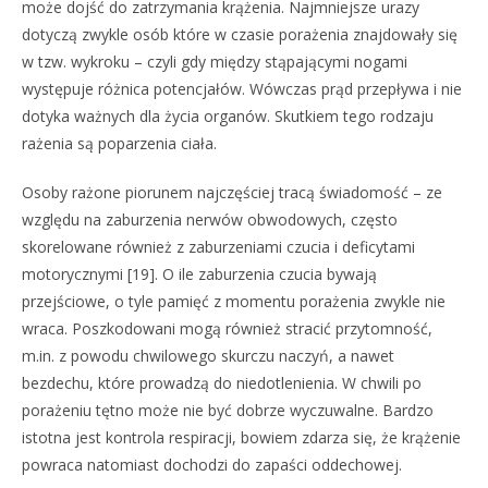
może dojść do zatrzymania krążenia. Najmniejsze urazy
dotyczą zwykle osób które w czasie porażenia znajdowały się
w tzw. wykroku – czyli gdy między stąpającymi nogami
występuje różnica potencjałów. Wówczas prąd przepływa i nie
dotyka ważnych dla życia organów. Skutkiem tego rodzaju
rażenia są poparzenia ciała.
Osoby rażone piorunem najczęściej tracą świadomość – ze
względu na zaburzenia nerwów obwodowych, często
skorelowane również z zaburzeniami czucia i deficytami
motorycznymi [19]. O ile zaburzenia czucia bywają
przejściowe, o tyle pamięć z momentu porażenia zwykle nie
wraca. Poszkodowani mogą również stracić przytomność,
m.in. z powodu chwilowego skurczu naczyń, a nawet
bezdechu, które prowadzą do niedotlenienia. W chwili po
porażeniu tętno może nie być dobrze wyczuwalne. Bardzo
istotna jest kontrola respiracji, bowiem zdarza się, że krążenie
powraca natomiast dochodzi do zapaści oddechowej.