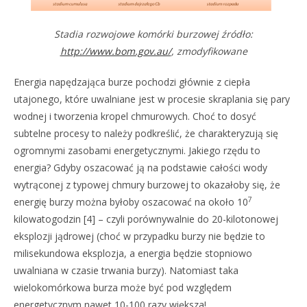
Stadia rozwojowe komórki burzowej źródło:
http://www.bom.gov.au/
, zmodyfikowane
Energia napędzająca burze pochodzi głównie z ciepła
utajonego, które uwalniane jest w procesie skraplania się pary
wodnej i tworzenia kropel chmurowych. Choć to dosyć
subtelne procesy to należy podkreślić, że charakteryzują się
ogromnymi zasobami energetycznymi. Jakiego rzędu to
energia? Gdyby oszacować ją na podstawie całości wody
wytrąconej z typowej chmury burzowej to okazałoby się, że
7
energię burzy można byłoby oszacować na około 10
kilowatogodzin [4] – czyli porównywalnie do 20-kilotonowej
eksplozji jądrowej (choć w przypadku burzy nie będzie to
milisekundowa eksplozja, a energia będzie stopniowo
uwalniana w czasie trwania burzy). Natomiast taka
wielokomórkowa burza może być pod względem
energetycznym nawet 10-100 razy większa!