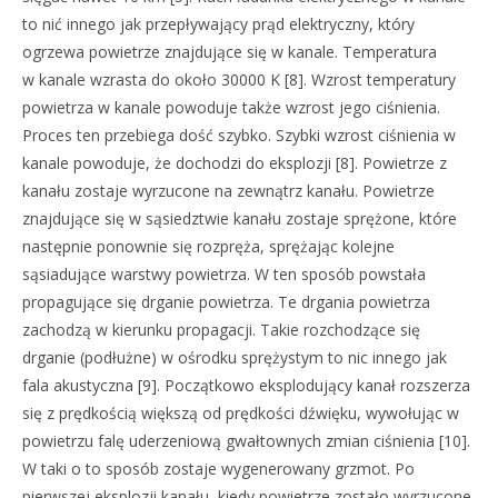
to nić innego jak przepływający prąd elektryczny, który
ogrzewa powietrze znajdujące się w kanale. Temperatura
w kanale wzrasta do około 30000 K [8]. Wzrost temperatury
powietrza w kanale powoduje także wzrost jego ciśnienia.
Proces ten przebiega dość szybko. Szybki wzrost ciśnienia w
kanale powoduje, że dochodzi do eksplozji [8]. Powietrze z
kanału zostaje wyrzucone na zewnątrz kanału. Powietrze
znajdujące się w sąsiedztwie kanału zostaje sprężone, które
następnie ponownie się rozpręża, sprężając kolejne
sąsiadujące warstwy powietrza. W ten sposób powstała
propagujące się drganie powietrza. Te drgania powietrza
zachodzą w kierunku propagacji. Takie rozchodzące się
drganie (podłużne) w ośrodku sprężystym to nic innego jak
fala akustyczna [9]. Początkowo eksplodujący kanał rozszerza
się z prędkością większą od prędkości dźwięku, wywołując w
powietrzu falę uderzeniową gwałtownych zmian ciśnienia [10].
W taki o to sposób zostaje wygenerowany grzmot. Po
pierwszej eksplozji kanału, kiedy powietrze zostało wyrzucone