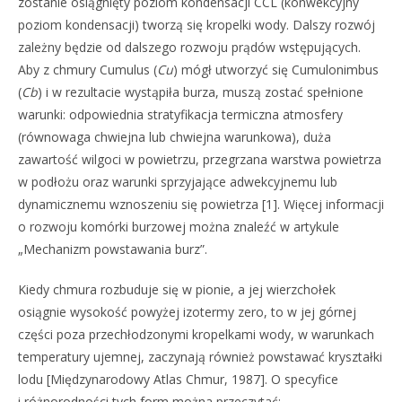
zostanie osiągnięty poziom kondensacji CCL (konwekcyjny
poziom kondensacji) tworzą się kropelki wody. Dalszy rozwój
zależny będzie od dalszego rozwoju prądów wstępujących.
Aby z chmury Cumulus (
Cu
) mógł utworzyć się Cumulonimbus
(
Cb
) i w rezultacie wystąpiła burza, muszą zostać spełnione
warunki: odpowiednia stratyfikacja termiczna atmosfery
(równowaga chwiejna lub chwiejna warunkowa), duża
zawartość wilgoci w powietrzu, przegrzana warstwa powietrza
w podłożu oraz warunki sprzyjające adwekcyjnemu lub
dynamicznemu wznoszeniu się powietrza [1]. Więcej informacji
o rozwoju komórki burzowej można znaleźć w artykule
„Mechanizm powstawania burz”.
Kiedy chmura rozbuduje się w pionie, a jej wierzchołek
osiągnie wysokość powyżej izotermy zero, to w jej górnej
części poza przechłodzonymi kropelkami wody, w warunkach
temperatury ujemnej, zaczynają również powstawać kryształki
lodu [Międzynarodowy Atlas Chmur, 1987]. O specyfice
i różnorodności tych form można przeczytać: