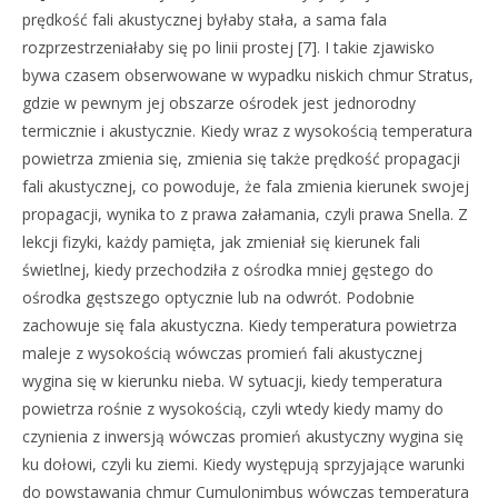
prędkość fali akustycznej byłaby stała, a sama fala
rozprzestrzeniałaby się po linii prostej [7]. I takie zjawisko
bywa czasem obserwowane w wypadku niskich chmur Stratus,
gdzie w pewnym jej obszarze ośrodek jest jednorodny
termicznie i akustycznie. Kiedy wraz z wysokością temperatura
powietrza zmienia się, zmienia się także prędkość propagacji
fali akustycznej, co powoduje, że fala zmienia kierunek swojej
propagacji, wynika to z prawa załamania, czyli prawa Snella. Z
lekcji fizyki, każdy pamięta, jak zmieniał się kierunek fali
świetlnej, kiedy przechodziła z ośrodka mniej gęstego do
ośrodka gęstszego optycznie lub na odwrót. Podobnie
zachowuje się fala akustyczna. Kiedy temperatura powietrza
maleje z wysokością wówczas promień fali akustycznej
wygina się w kierunku nieba. W sytuacji, kiedy temperatura
powietrza rośnie z wysokością, czyli wtedy kiedy mamy do
czynienia z inwersją wówczas promień akustyczny wygina się
ku dołowi, czyli ku ziemi. Kiedy występują sprzyjające warunki
do powstawania chmur Cumulonimbus wówczas temperatura