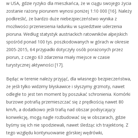
w USA, gdzie ryzyko dla mieszkańca, że w ciągu swojego życia
zostanie rażony piorunem wynosi poniżej 1:10 000 [16]. Należy
podkreślić, że bardzo duże niebezpieczeństwo wynika z
możliwości przeniesienia ładunku w sąsiedztwie uderzenia
pioruna. Według statystyk austriackich ratowników alpejskich
spośród ponad 100 tys. poszkodowanych w górach w okresie
2005-2015, 64 przypadki dotyczyły osób porażonych przez
piorun, z czego 63 zdarzenia miały miejsce w czasie
turystycznej aktywności [17].
Będąc w terenie należy przyjąć, dla własnego bezpieczeństwa,
że jeśli tylko widzimy błyskawice i słyszymy grzmoty, nawet
odległe to jest ten moment by poszukać schronienia. Komórki
burzowe potrafią przemieszczać się z prędkością nawet 80
km/h, a dodatkowo jeśli trafią nad obszar podsycający
konwekcję, mogą nagle rozbudować się w obszarach, gdzie
byśmy się ich nie spodziewali, nawet śledząc ich trajektorię. Z
tego względu kontynuowanie górskiej wędrówki,