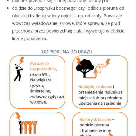
ładunek przenosi się z innej porażonej osoby [16].
dojdzie do „rozprysku bocznego” czyli odbicia pioruna od
obiektu i trafienia w inny obiekt – np. od skały. Powstaje
wówczas wyładowanie iskrowe, które sprawia, że prąd
przechodzi przez powierzchnię ciała i wywołuje w efekcie
liczne poparzenia.