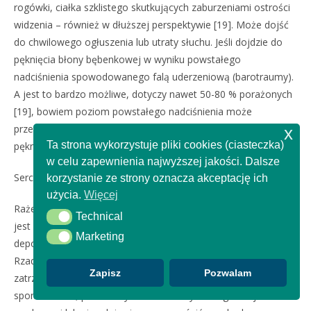
rogówki, ciałka szklistego skutkujących zaburzeniami ostrości
widzenia – również w dłuższej perspektywie [19]. Może dojść
do chwilowego ogłuszenia lub utraty słuchu. Jeśli dojdzie do
pęknięcia błony bębenkowej w wyniku powstałego
nadciśnienia spowodowanego falą uderzeniową (barotraumy).
A jest to bardzo możliwe, dotyczy nawet 50-80 % porażonych
[19], bowiem poziom powstałego nadciśnienia może
przekraczać 10-krotnie prób 29 psi, przy którym powstają
x
Ta strona wykorzystuje pliki cookies (ciasteczka)
pęknięcia błony bębenkowej [20].
w celu zapewnienia najwyższej jakości. Dalsze
Serce i układ krążenia
korzystanie ze strony oznacza akceptację ich
użycia.
Więcej
Rażenie piorunem może wywołać zatrzymanie akcji serca, co
Technical
Technical
jest spowodowane natychmiastową i jednoczesną
Marketing
Marketing
depolaryzacją wszystkich komórek mięśnia sercowego.
Rzadziej występują komorowe zaburzenia rytmu lub wtórne
Zapisz
Pozwalam
zatrzymanie akcji serca [19]. Rytm może zostać przywrócony
spontanicznie, po dłuższym czasie w wyniku ingerencji