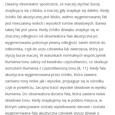
Uważny obserwator spostrzeże, że inaczej słychać burzę
znajdująca się z bliska, a inaczej gdy znajduje się daleko. Kiedy
źródło fali akustycznej jest blisko, widmo wygenerowanej fali
jest mieszaniną niskich i wysokich tonów składowych. Barwa
takiej fali jest jasna. Kiedy źródło dźwięku znajduje się w
znacznej odległości od obserwatora fala akustyczna po
wygenerowaniu pokonuje pewną odległość zanim dotrze do
odbiornika, czyli do uszu człowieka lub zwierzęcia, który już
słyszy burze inaczej. W warunkach normalnych współczynnik
tłumienia tonu zależy od kwadratu częstotliwości, co skutkuje
wzrostem tłumienia z częstotliwością tonu [8, 11]. Kiedy fala
akustyczna wygenerowana przez źródło, która zawiera
zarówno tony niskie jak i wysokie, propaguje się w ośrodku
czyli w powietrzu, zaczyna tracić wysokie składowe w wyniku
tłumienia. Do obserwatora dociera fala, która zawiera niskie
składowe tonu. Kiedy znajdujemy się w pobliżu miejsca, w
którym zainicjowane zostało wyładowanie iskrowe i została
wygenerowana fala akustyczna człowiek słyszy dźwięk o