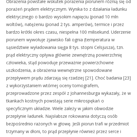
Obrażenia powstałe wskutek porażenia piorunem różnią się od
porażeń prądem elektrycznym. Wynika to z działania ładunku
elektrycznego o bardzo wysokim napięciu (ponad 10 mln
woltów), natężeniu (ponad 2 tys. amperów), termice i przez
bardzo krótki okres czasu, niespełna 100 milisekund. Uderzenie
piorunem wywołuje zjawisko fali ognia (temperatura w
sąsiedztwie wyładowania sięga 8 tys. stopni Celsjusza), tzn.
prąd elektryczny opływa głównie zewnętrzną powierzchnię
człowieka, stąd powoduje przeważnie powierzchowne
uszkodzenia, a obrażenia wewnętrzne spowodowane
przepływem prądu zdarzają się rzadziej [21]. Choć badania [23]
z wykorzystaniem wtórnej oceny tomografem,
przeprowadzone przez zespół z Johannesburga wykazały, że w
tkankach kostnych powstają serie mikrospękań o
specyficznym układzie. Wiele zależy w jakim obwodzie
przepłynie ładunek. Najsłabsze rokowania dotyczą osób
bezpośrednio rażonych w głowę. Jeśli piorun trafi w przedmiot
trzymany w dłoni, to prąd przepłynie również przez serce i