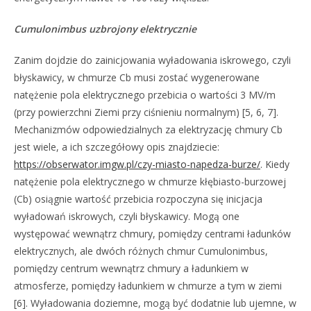
Cumulonimbus uzbrojony elektrycznie
Zanim dojdzie do zainicjowania wyładowania iskrowego, czyli
błyskawicy, w chmurze Cb musi zostać wygenerowane
natężenie pola elektrycznego przebicia o wartości 3 MV/m
(przy powierzchni Ziemi przy ciśnieniu normalnym) [5, 6, 7].
Mechanizmów odpowiedzialnych za elektryzację chmury Cb
jest wiele, a ich szczegółowy opis znajdziecie:
https://obserwator.imgw.pl/czy-miasto-napedza-burze/
. Kiedy
natężenie pola elektrycznego w chmurze kłębiasto-burzowej
(Cb) osiągnie wartość przebicia rozpoczyna się inicjacja
wyładowań iskrowych, czyli błyskawicy. Mogą one
występować wewnątrz chmury, pomiędzy centrami ładunków
elektrycznych, ale dwóch różnych chmur Cumulonimbus,
pomiędzy centrum wewnątrz chmury a ładunkiem w
atmosferze, pomiędzy ładunkiem w chmurze a tym w ziemi
[6]. Wyładowania doziemne, mogą być dodatnie lub ujemne, w