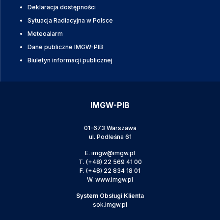
Deklaracja dostępności
Sytuacja Radiacyjna w Polsce
Meteoalarm
Dane publiczne IMGW-PIB
Biuletyn informacji publicznej
IMGW-PIB
01-673 Warszawa
ul. Podleśna 61
E.
imgw@imgw.pl
T.
(+48) 22 569 41 00
F.
(+48) 22 834 18 01
W.
www.imgw.pl
System Obsługi Klienta
sok.imgw.pl