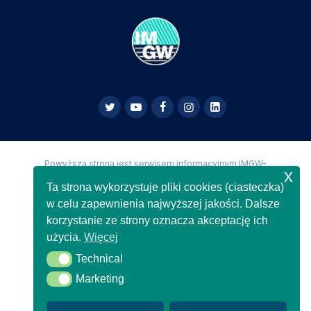
Powyższa strona jest serwisem informacyjnym IMGW-
x
PIB,
Copyright IMGW-PIB Wszelkie prawa zastrzeżone
Ta strona wykorzystuje pliki cookies (ciasteczka)
w celu zapewnienia najwyższej jakości. Dalsze
korzystanie ze strony oznacza akceptację ich
użycia.
Więcej
Technical
Technical
Marketing
Marketing