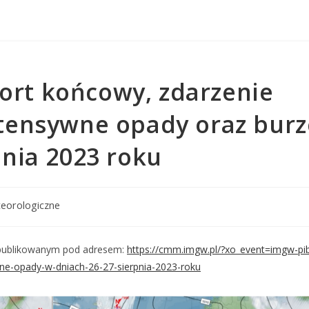
rt końcowy, zdarzenie
ntensywne opady oraz burz
pnia 2023 roku
teorologiczne
publikowanym pod adresem:
https://cmm.imgw.pl/?xo_event=imgw-p
ne-opady-w-dniach-26-27-sierpnia-2023-roku