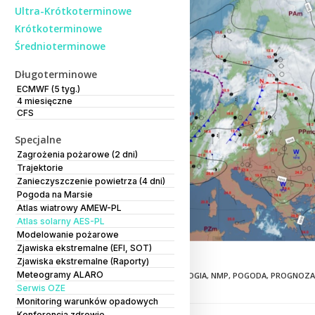
Ultra-Krótkoterminowe
Krótkoterminowe
Średnioterminowe
Długoterminowe
ECMWF (5 tyg.)
4 miesięczne
CFS
Specjalne
Zagrożenia pożarowe (2 dni)
Trajektorie
Zanieczyszczenie powietrza (4 dni)
Pogoda na Marsie
Atlas wiatrowy AMEW-PL
Atlas solarny AES-PL
Modelowanie pożarowe
Zjawiska ekstremalne (EFI, SOT)
Zjawiska ekstremalne (Raporty)
Meteogramy ALARO
TAGS:
CMM
,
IMGW
,
METEOROLOGIA
,
NMP
,
POGODA
,
PROGNOZA
Serwis OZE
Monitoring warunków opadowych
Konferencja zdrowie