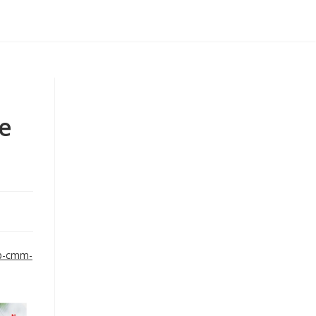
e
ib-cmm-