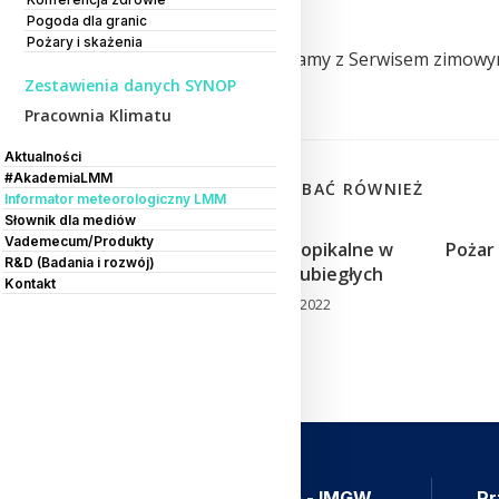
Pogoda dla granic
Previous Post
Pożary i skażenia
Od 1 listopada powracamy z Serwisem zimow
Zestawienia danych SYNOP
CMM IMGW-PIB
Pracownia Klimatu
Aktualności
#AkademiaLMM
MOŻE CI SIĘ SPODOBAĆ RÓWNIEŻ
Informator meteorologiczny LMM
Słownik dla mediów
Vademecum/Produkty
Dni upalne i noce tropikalne w
Pożar
R&D (Badania i rozwój)
2022 roku i latach ubiegłych
Kontakt
14 września 2022
Aplikacja Meteo - IMGW
Pr