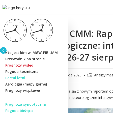
IMGW-PIB CMM: Rapo
meteorologiczne: i
Kto jest kim w IMGW-PIB LMM
w dniach 26-27 sier
Przewodnik po stronie
Prognozy wideo
Pogoda kosmiczna
CMM
2 listopada 2023
Analizy me
Portal letni
Aerologia (mapy górne)
Prognozy wiązkowe
Zapraszamy do zapoznania się z nowym raportem o
raport-koncowy-zdarzenie-meteorologiczne-intensyw
Prognoza synoptyczna
Pogoda bieżąca