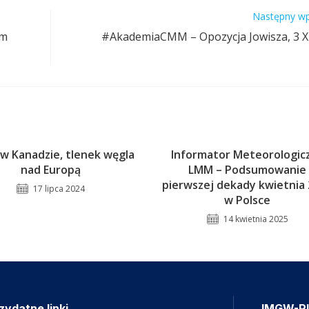
Następny wp
ym
#AkademiaCMM – Opozycja Jowisza, 3 XI
 w Kanadzie, tlenek węgla
Informator Meteorologic
nad Europą
LMM – Podsumowanie
pierwszej dekady kwietnia
17 lipca 2024
w Polsce
14 kwietnia 2025
zydatne linki
IMGW-P