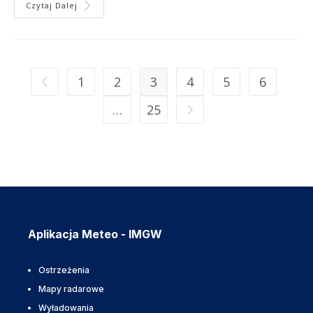
Czytaj Dalej
1
2
3
4
5
6
…
25
Aplikacja Meteo - IMGW
Ostrzeżenia
Mapy radarowe
Wyładowania