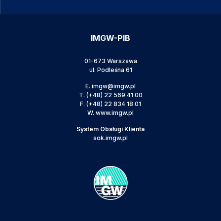
IMGW-PIB
01-673 Warszawa
ul. Podleśna 61
E.
imgw@imgw.pl
T.
(+48) 22 569 41 00
F.
(+48) 22 834 18 01
W.
www.imgw.pl
System Obsługi Klienta
sok.imgw.pl