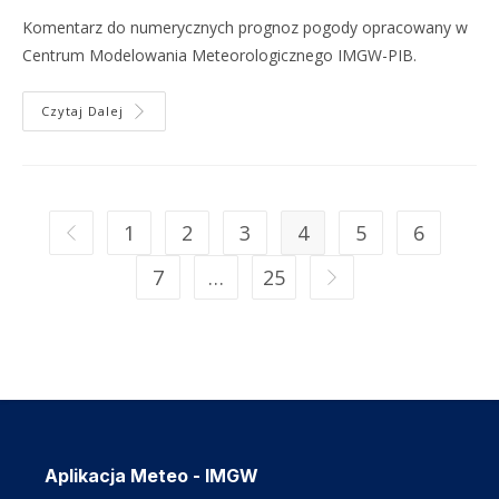
Komentarz do numerycznych prognoz pogody opracowany w
Centrum Modelowania Meteorologicznego IMGW-PIB.
Czytaj Dalej
1
2
3
4
5
6
7
…
25
Aplikacja Meteo - IMGW