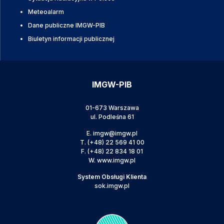
Meteoalarm
Dane publiczne IMGW-PIB
Biuletyn informacji publicznej
IMGW-PIB
01-673 Warszawa
ul. Podleśna 61
E.
imgw@imgw.pl
T.
(+48) 22 569 41 00
F.
(+48) 22 834 18 01
W.
www.imgw.pl
System Obsługi Klienta
sok.imgw.pl