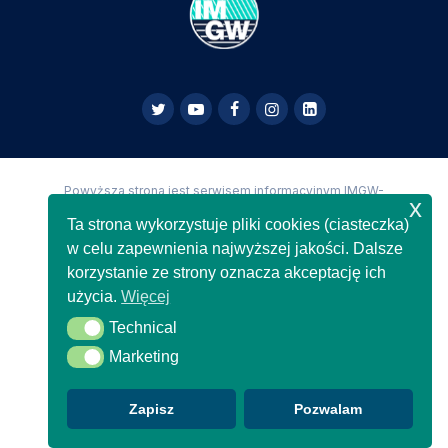
Powyższa strona jest serwisem informacyjnym IMGW-
x
PIB,
Copyright IMGW-PIB Wszelkie prawa zastrzeżone
Ta strona wykorzystuje pliki cookies (ciasteczka)
w celu zapewnienia najwyższej jakości. Dalsze
korzystanie ze strony oznacza akceptację ich
użycia.
Więcej
Technical
Technical
Marketing
Marketing
Zapisz
Pozwalam