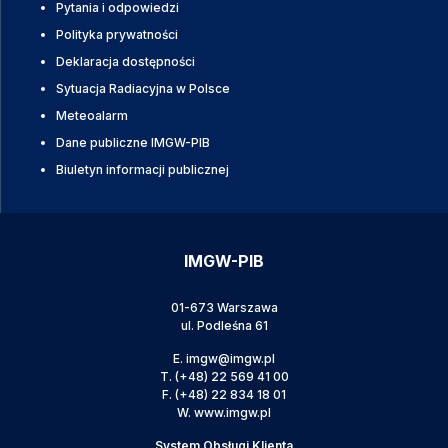
Pytania i odpowiedzi
Polityka prywatności
Deklaracja dostępności
Sytuacja Radiacyjna w Polsce
Meteoalarm
Dane publiczne IMGW-PIB
Biuletyn informacji publicznej
IMGW-PIB
01-673 Warszawa
ul. Podleśna 61
E.
imgw@imgw.pl
T.
(+48) 22 569 41 00
F.
(+48) 22 834 18 01
W.
www.imgw.pl
System Obsługi Klienta