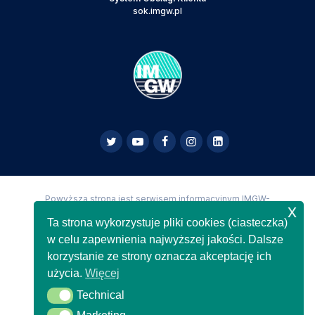
sok.imgw.pl
Powyższa strona jest serwisem informacyjnym IMGW-
x
PIB,
Copyright IMGW-PIB Wszelkie prawa zastrzeżone
Ta strona wykorzystuje pliki cookies (ciasteczka)
w celu zapewnienia najwyższej jakości. Dalsze
korzystanie ze strony oznacza akceptację ich
użycia.
Więcej
Technical
Technical