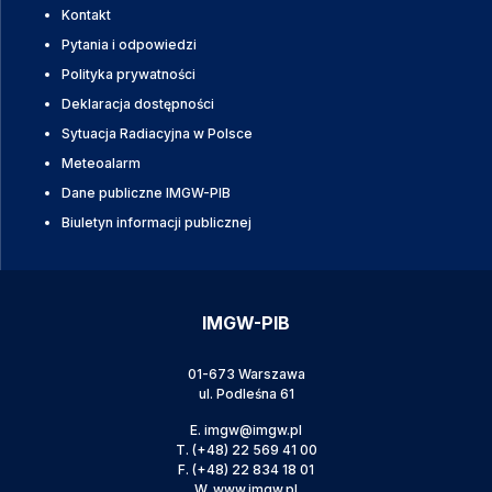
Kontakt
Pytania i odpowiedzi
Polityka prywatności
Deklaracja dostępności
Sytuacja Radiacyjna w Polsce
Meteoalarm
Dane publiczne IMGW-PIB
Biuletyn informacji publicznej
IMGW-PIB
01-673 Warszawa
ul. Podleśna 61
E.
imgw@imgw.pl
T.
(+48) 22 569 41 00
F.
(+48) 22 834 18 01
W.
www.imgw.pl