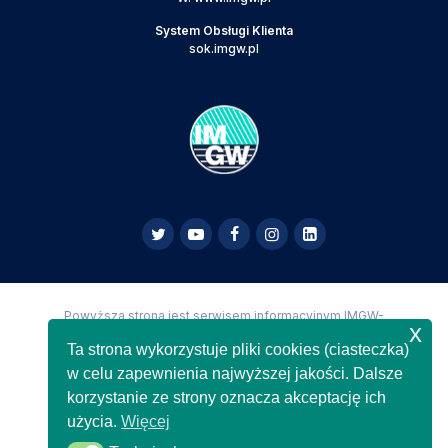
System Obsługi Klienta
sok.imgw.pl
Powyższa strona jest serwisem informacyjnym IMGW-
x
PIB,
Copyright IMGW-PIB Wszelkie prawa zastrzeżone
Ta strona wykorzystuje pliki cookies (ciasteczka)
w celu zapewnienia najwyższej jakości. Dalsze
korzystanie ze strony oznacza akceptację ich
użycia.
Więcej