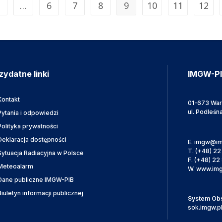
…
6
7
8
9
10
11
12
zydatne linki
IMGW-P
Kontakt
01-673 Wa
ul. Podleśn
Pytania i odpowiedzi
Polityka prywatności
Deklaracja dostępności
E.
imgw@im
T.
(+48) 22
Sytuacja Radiacyjna w Polsce
F.
(+48) 22 
Meteoalarm
W.
www.img
Dane publiczne IMGW-PIB
Biuletyn informacji publicznej
System Obsł
sok.imgw.p