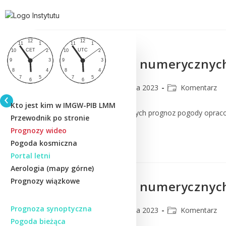
Komentarz do numerycznych
CMM
28 czerwca 2023
Komentarz
Kto jest kim w IMGW-PIB LMM
Komentarz do numerycznych prognoz pogody oprac
Przewodnik po stronie
Prognozy wideo
Czytaj Dalej
Pogoda kosmiczna
Portal letni
Aerologia (mapy górne)
Prognozy wiązkowe
Komentarz do numerycznych p
Prognoza synoptyczna
CMM
28 czerwca 2023
Komentarz
Pogoda bieżąca