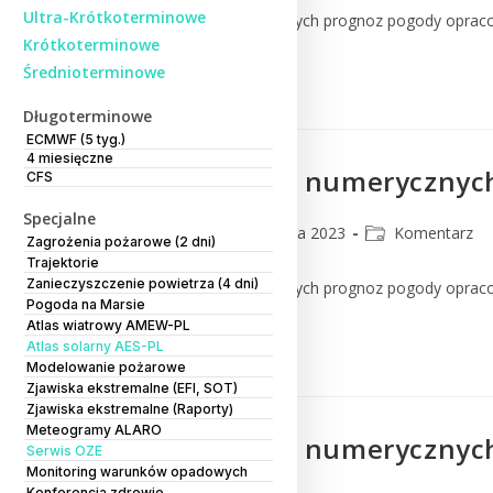
Ultra-Krótkoterminowe
Komentarz do numerycznych prognoz pogody oprac
Krótkoterminowe
Średnioterminowe
Czytaj Dalej
Długoterminowe
ECMWF (5 tyg.)
4 miesięczne
Komentarz do numerycznych
CFS
Specjalne
CMM
27 czerwca 2023
Komentarz
Zagrożenia pożarowe (2 dni)
Trajektorie
Zanieczyszczenie powietrza (4 dni)
Komentarz do numerycznych prognoz pogody oprac
Pogoda na Marsie
Atlas wiatrowy AMEW-PL
Czytaj Dalej
Atlas solarny AES-PL
Modelowanie pożarowe
Zjawiska ekstremalne (EFI, SOT)
Zjawiska ekstremalne (Raporty)
Meteogramy ALARO
Komentarz do numerycznych
Serwis OZE
Monitoring warunków opadowych
Konferencja zdrowie