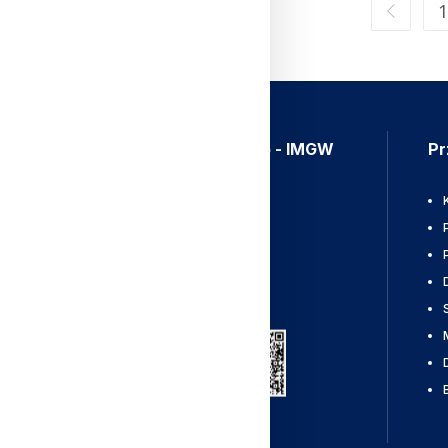
1
Aplikacja Meteo - IMGW
Pr
Ostrzeżenia
Mapy radarowe
Wyładowania
Pobierz