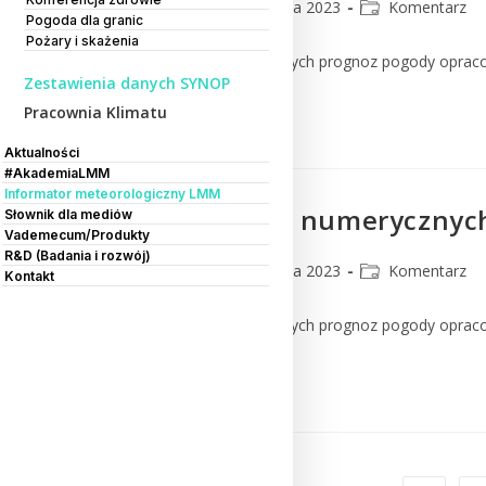
CMM
26 czerwca 2023
Komentarz
Pogoda dla granic
Pożary i skażenia
Komentarz do numerycznych prognoz pogody oprac
Zestawienia danych SYNOP
Pracownia Klimatu
Czytaj Dalej
Aktualności
#AkademiaLMM
Informator meteorologiczny LMM
Komentarz do numerycznych
Słownik dla mediów
Vademecum/Produkty
R&D (Badania i rozwój)
CMM
24 czerwca 2023
Komentarz
Kontakt
Komentarz do numerycznych prognoz pogody oprac
Czytaj Dalej