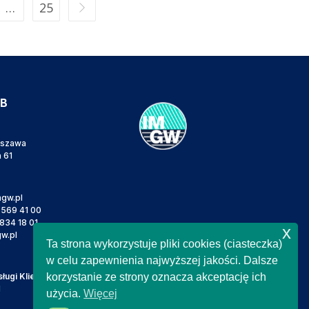
…
25
IB
rszawa
a 61
gw.pl
 569 41 00
834 18 01
x
w.pl
Ta strona wykorzystuje pliki cookies (ciasteczka)
w celu zapewnienia najwyższej jakości. Dalsze
ugi Klienta
korzystanie ze strony oznacza akceptację ich
l
użycia.
Więcej