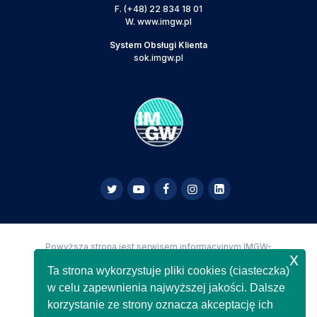
F.
(+48) 22 834 18 01
W.
www.imgw.pl
System Obsługi Klienta
sok.imgw.pl
Powyższa strona jest serwisem informacyjnym IMGW-
x
PIB,
Copyright IMGW-PIB Wszelkie prawa zastrzeżone
Ta strona wykorzystuje pliki cookies (ciasteczka)
w celu zapewnienia najwyższej jakości. Dalsze
korzystanie ze strony oznacza akceptację ich