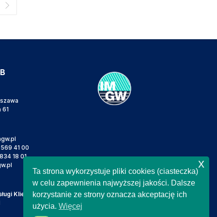
IB
rszawa
a 61
gw.pl
 569 41 00
834 18 01
x
w.pl
Ta strona wykorzystuje pliki cookies (ciasteczka)
w celu zapewnienia najwyższej jakości. Dalsze
ugi Klienta
korzystanie ze strony oznacza akceptację ich
l
użycia.
Więcej