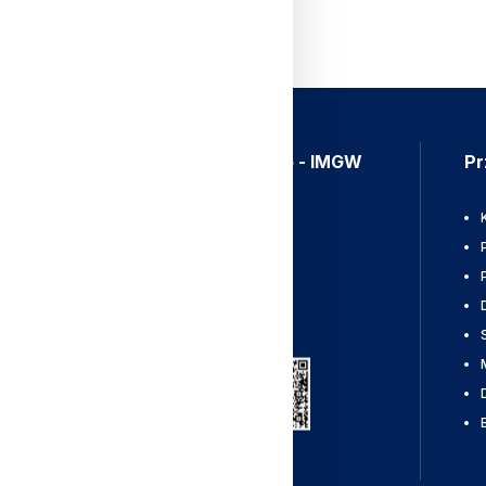
Aplikacja Meteo - IMGW
Pr
Ostrzeżenia
Mapy radarowe
Wyładowania
Pobierz