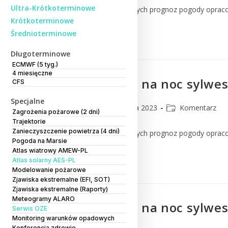
Ultra-Krótkoterminowe
Komentarz do numerycznych prognoz pogody oprac
Krótkoterminowe
Średnioterminowe
Czytaj Dalej
Długoterminowe
ECMWF (5 tyg.)
4 miesięczne
Jaką prognozę na noc sylwe
CFS
Specjalne
CMM
31 grudnia 2023
Komentarz
Zagrożenia pożarowe (2 dni)
Trajektorie
Zanieczyszczenie powietrza (4 dni)
Komentarz do numerycznych prognoz pogody oprac
Pogoda na Marsie
Atlas wiatrowy AMEW-PL
Czytaj Dalej
Atlas solarny AES-PL
Modelowanie pożarowe
Zjawiska ekstremalne (EFI, SOT)
Zjawiska ekstremalne (Raporty)
Meteogramy ALARO
Jaką prognozę na noc sylwe
Serwis OZE
Monitoring warunków opadowych
Konferencja zdrowie