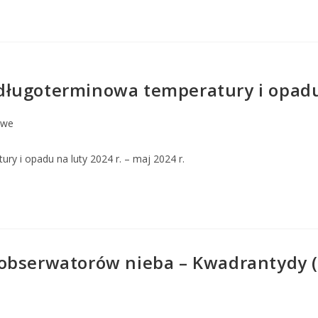
ugoterminowa temperatury i opadu n
owe
y i opadu na luty 2024 r. – maj 2024 r.
obserwatorów nieba – Kwadrantydy (n