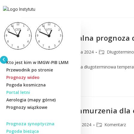
Eksperymentalna prognoza dł
CMM
10 stycznia 2024
Długotermin
Kto jest kim w IMGW-PIB LMM
Eksperymentalna prognoza długoterminowa temperatur
Przewodnik po stronie
Prognozy wideo
Czytaj Dalej
Pogoda kosmiczna
Portal letni
Aerologia (mapy górne)
Prognozy wiązkowe
Prognoza zachmurzenia dla 
Prognoza synoptyczna
CMM
3 stycznia 2024
Komentarz
Pogoda bieżąca