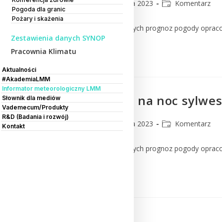
CMM
29 grudnia 2023
Komentarz
Pogoda dla granic
Pożary i skażenia
Komentarz do numerycznych prognoz pogody oprac
Zestawienia danych SYNOP
Pracownia Klimatu
Czytaj Dalej
Aktualności
#AkademiaLMM
Informator meteorologiczny LMM
Jaką prognozę na noc sylw
Słownik dla mediów
Vademecum/Produkty
R&D (Badania i rozwój)
CMM
29 grudnia 2023
Komentarz
Kontakt
Komentarz do numerycznych prognoz pogody oprac
Czytaj Dalej