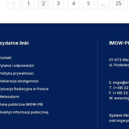
1
2
3
4
5
…
25
zydatne linki
IMGW-P
Kontakt
01-673 Wa
ul. Podleśn
Pytania i odpowiedzi
Polityka prywatności
Deklaracja dostępności
E.
imgw@im
T.
(+48) 22
Sytuacja Radiacyjna w Polsce
F.
(+48) 22 
Meteoalarm
W.
www.img
Dane publiczne IMGW-PIB
Biuletyn informacji publicznej
System Obsł
sok.imgw.p