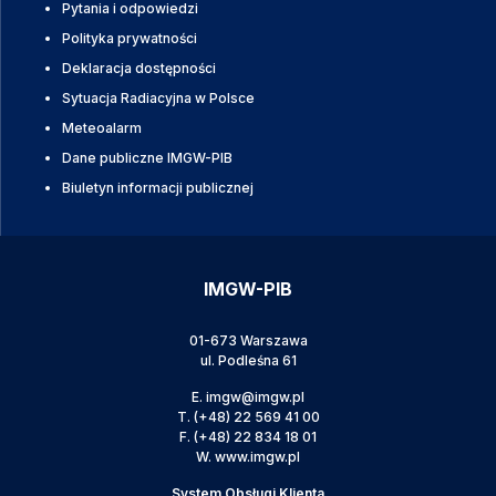
Pytania i odpowiedzi
Polityka prywatności
Deklaracja dostępności
Sytuacja Radiacyjna w Polsce
Meteoalarm
Dane publiczne IMGW-PIB
Biuletyn informacji publicznej
IMGW-PIB
01-673 Warszawa
ul. Podleśna 61
E.
imgw@imgw.pl
T.
(+48) 22 569 41 00
F.
(+48) 22 834 18 01
W.
www.imgw.pl
System Obsługi Klienta