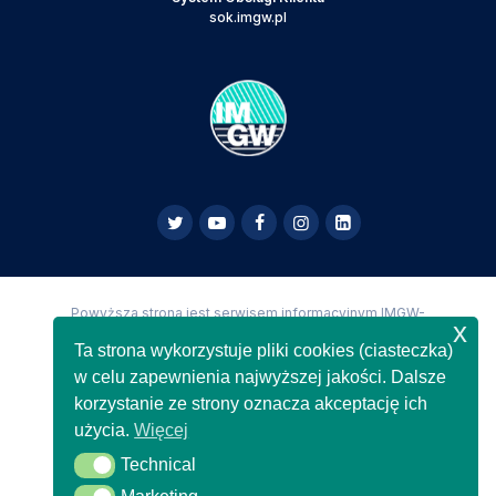
sok.imgw.pl
Powyższa strona jest serwisem informacyjnym IMGW-
x
PIB,
Copyright IMGW-PIB Wszelkie prawa zastrzeżone
Ta strona wykorzystuje pliki cookies (ciasteczka)
w celu zapewnienia najwyższej jakości. Dalsze
korzystanie ze strony oznacza akceptację ich
użycia.
Więcej
Technical
Technical