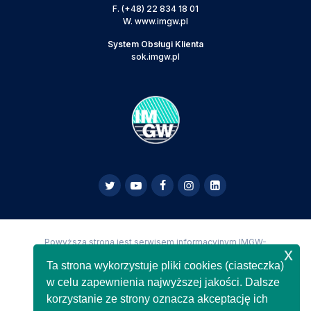
F.
(+48) 22 834 18 01
W.
www.imgw.pl
System Obsługi Klienta
sok.imgw.pl
Powyższa strona jest serwisem informacyjnym IMGW-
x
PIB,
Copyright IMGW-PIB Wszelkie prawa zastrzeżone
Ta strona wykorzystuje pliki cookies (ciasteczka)
w celu zapewnienia najwyższej jakości. Dalsze
korzystanie ze strony oznacza akceptację ich