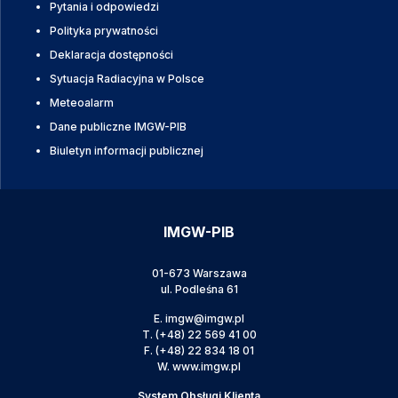
Pytania i odpowiedzi
Polityka prywatności
Deklaracja dostępności
Sytuacja Radiacyjna w Polsce
Meteoalarm
Dane publiczne IMGW-PIB
Biuletyn informacji publicznej
IMGW-PIB
01-673 Warszawa
ul. Podleśna 61
E.
imgw@imgw.pl
T.
(+48) 22 569 41 00
F.
(+48) 22 834 18 01
W.
www.imgw.pl
System Obsługi Klienta