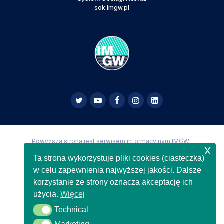
sok.imgw.pl
Powyższa strona jest serwisem informacyjnym IMGW-
x
PIB,
Copyright IMGW-PIB Wszelkie prawa zastrzeżone
Ta strona wykorzystuje pliki cookies (ciasteczka)
w celu zapewnienia najwyższej jakości. Dalsze
korzystanie ze strony oznacza akceptację ich
użycia.
Więcej
Technical
Technical