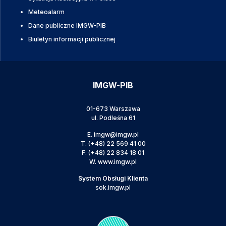
Meteoalarm
Dane publiczne IMGW-PIB
Biuletyn informacji publicznej
IMGW-PIB
01-673 Warszawa
ul. Podleśna 61
E.
imgw@imgw.pl
T.
(+48) 22 569 41 00
F.
(+48) 22 834 18 01
W.
www.imgw.pl
System Obsługi Klienta
sok.imgw.pl