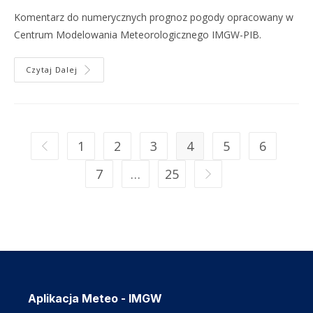
Komentarz do numerycznych prognoz pogody opracowany w
Centrum Modelowania Meteorologicznego IMGW-PIB.
Czytaj Dalej
1
2
3
4
5
6
7
…
25
Aplikacja Meteo - IMGW