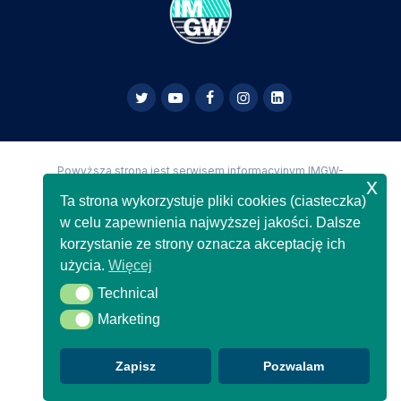
Powyższa strona jest serwisem informacyjnym IMGW-
x
PIB,
Copyright IMGW-PIB Wszelkie prawa zastrzeżone
Ta strona wykorzystuje pliki cookies (ciasteczka)
w celu zapewnienia najwyższej jakości. Dalsze
korzystanie ze strony oznacza akceptację ich
użycia.
Więcej
Technical
Technical
Marketing
Marketing
Zapisz
Pozwalam