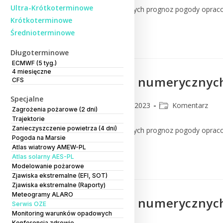
Ultra-Krótkoterminowe
Komentarz do numerycznych prognoz pogody oprac
Krótkoterminowe
Średnioterminowe
Czytaj Dalej
Długoterminowe
ECMWF (5 tyg.)
4 miesięczne
Komentarz do numerycznych
CFS
Specjalne
CMM
17 marca 2023
Komentarz
Zagrożenia pożarowe (2 dni)
Trajektorie
Zanieczyszczenie powietrza (4 dni)
Komentarz do numerycznych prognoz pogody oprac
Pogoda na Marsie
Atlas wiatrowy AMEW-PL
Czytaj Dalej
Atlas solarny AES-PL
Modelowanie pożarowe
Zjawiska ekstremalne (EFI, SOT)
Zjawiska ekstremalne (Raporty)
Meteogramy ALARO
Komentarz do numerycznych
Serwis OZE
Monitoring warunków opadowych
Konferencja zdrowie