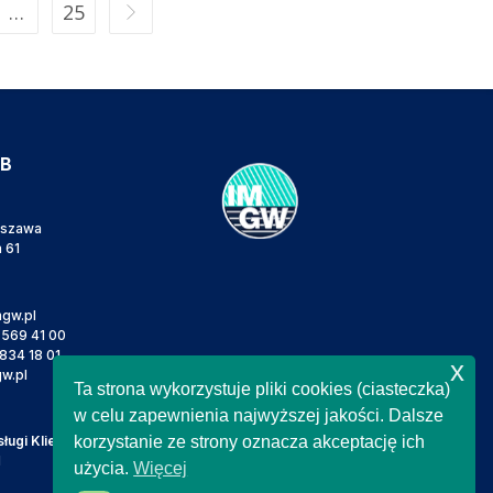
…
25
IB
rszawa
a 61
gw.pl
 569 41 00
834 18 01
x
w.pl
Ta strona wykorzystuje pliki cookies (ciasteczka)
w celu zapewnienia najwyższej jakości. Dalsze
ugi Klienta
korzystanie ze strony oznacza akceptację ich
l
użycia.
Więcej