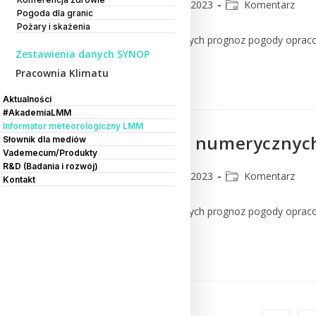
CMM
16 marca 2023
Komentarz
Pogoda dla granic
Pożary i skażenia
Komentarz do numerycznych prognoz pogody oprac
Zestawienia danych SYNOP
Pracownia Klimatu
Czytaj Dalej
Aktualności
#AkademiaLMM
Informator meteorologiczny LMM
Komentarz do numerycznych
Słownik dla mediów
Vademecum/Produkty
R&D (Badania i rozwój)
CMM
15 marca 2023
Komentarz
Kontakt
Komentarz do numerycznych prognoz pogody oprac
Czytaj Dalej