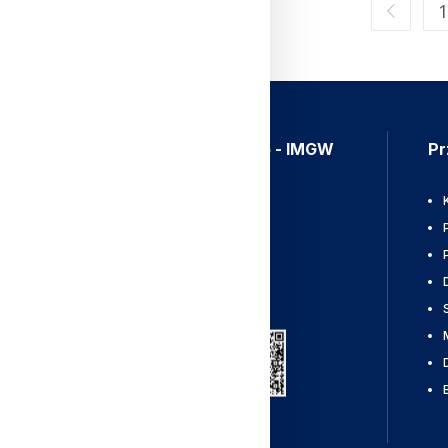
1
Aplikacja Meteo - IMGW
Pr
Ostrzeżenia
Mapy radarowe
Wyładowania
Pobierz