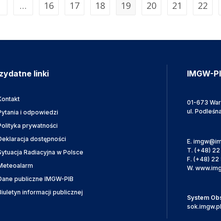
…
16
17
18
19
20
21
22
zydatne linki
IMGW-P
Kontakt
01-673 Wa
ul. Podleśn
Pytania i odpowiedzi
Polityka prywatności
Deklaracja dostępności
E.
imgw@im
T.
(+48) 22
Sytuacja Radiacyjna w Polsce
F.
(+48) 22 
Meteoalarm
W.
www.img
Dane publiczne IMGW-PIB
Biuletyn informacji publicznej
System Obsł
sok.imgw.p