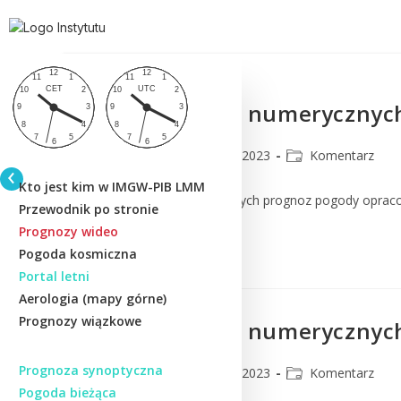
Komentarz do numerycznych
CMM
24 marca 2023
Komentarz
Kto jest kim w IMGW-PIB LMM
Komentarz do numerycznych prognoz pogody oprac
Przewodnik po stronie
Prognozy wideo
Czytaj Dalej
Pogoda kosmiczna
Portal letni
Aerologia (mapy górne)
Prognozy wiązkowe
Komentarz do numerycznych
Prognoza synoptyczna
CMM
20 marca 2023
Komentarz
Pogoda bieżąca