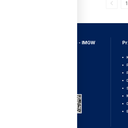
1
Aplikacja Meteo - IMGW
Pr
Ostrzeżenia
Mapy radarowe
Wyładowania
Pobierz