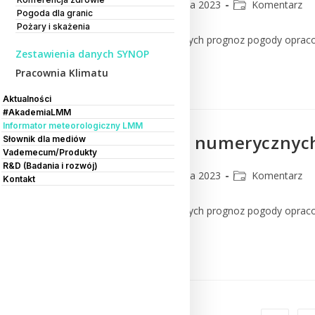
CMM
18 kwietnia 2023
Komentarz
Pogoda dla granic
Pożary i skażenia
Komentarz do numerycznych prognoz pogody oprac
Zestawienia danych SYNOP
Pracownia Klimatu
Czytaj Dalej
Aktualności
#AkademiaLMM
Informator meteorologiczny LMM
Komentarz do numerycznych
Słownik dla mediów
Vademecum/Produkty
R&D (Badania i rozwój)
CMM
17 kwietnia 2023
Komentarz
Kontakt
Komentarz do numerycznych prognoz pogody oprac
Czytaj Dalej