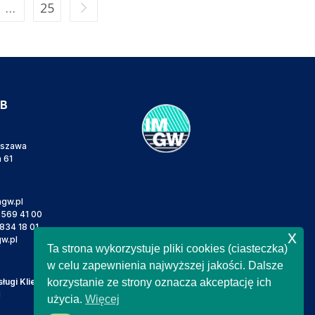
…
25
IB
rszawa
a 61
gw.pl
 569 41 00
834 18 01
x
w.pl
Ta strona wykorzystuje pliki cookies (ciasteczka)
w celu zapewnienia najwyższej jakości. Dalsze
ugi Klienta
korzystanie ze strony oznacza akceptację ich
l
użycia.
Więcej